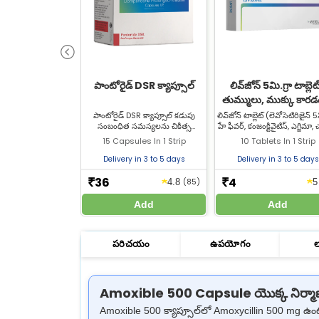
పాంటోరైడ్ DSR క్యాప్సూల్
లివ్‌జోన్ 5మి.గ్రా టాబ్లెట్
తుమ్ములు, ముక్కు కార
దురదకు యాంటీ అలర్జ
పాంటోరైడ్ DSR క్యాప్సూల్ కడుపు
లివ్‌జోన్ టాబ్లెట్ (లెవోసెటిరిజైన్ 5
సంబంధిత సమస్యలను చికిత్స
హే ఫీవర్, కంజంక్టివైటిస్, ఎగ్జిమా, 
ఉపశమనం
చేయడానికి ఉపయోగించే ఔషధం. ఈ
మంట/దద్దుర్లు (హైవ్స్), పురుగు
15 Capsules In 1 Strip
10 Tablets In 1 Strip
మందు ఆమ్లత్వం లక్షణాలను తగ్గించి
ప్రతిచర్యలను చికిత్స చేస్తుంది. జీ
పెప్టిక్ అల్సర్‌ను నయం చేయడంలో
ఫార్మసీ నుండి లివ్‌జోన్ టాబ్లెట్ క
Delivery in 3 to 5 days
Delivery in 3 to 5 days
సహాయపడుతుంది.
36
4
★
★
₹
₹
4.8
(85)
Add
Add
పరిచయం
ఉపయోగం
Amoxible 500 Capsule యొక్క నిర్మ
Amoxible 500 క్యాప్సూల్‌లో Amoxycillin 500 mg ఉంట