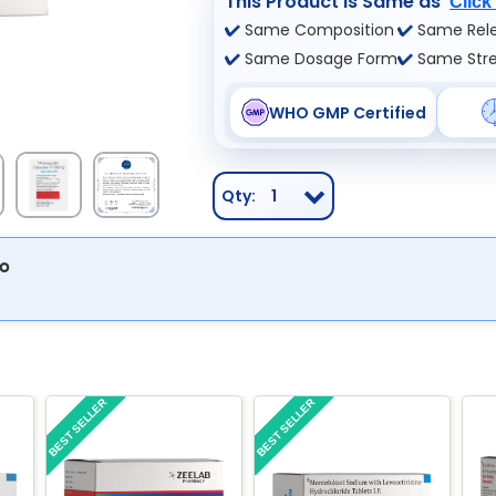
This Product is Same as
Click
Same Composition
Same Rele
Same Dosage Form
Same Str
WHO GMP Certified
Qty:
1
ం
BEST SELLER
BEST SELLER