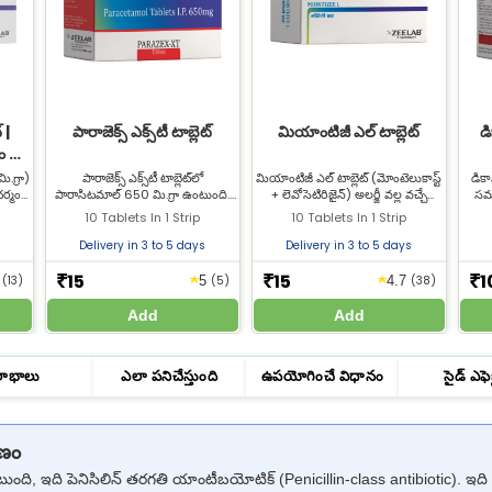
 |
పారాజెక్స్ ఎక్స్‌టీ టాబ్లెట్
మియాంటిజీ ఎల్ టాబ్లెట్
డి
డం &
ీ
మి.గ్రా)
పారాజెక్స్ ఎక్స్‌టీ టాబ్లెట్‌లో
మియాంటిజీ ఎల్ టాబ్లెట్ (మోంటెలుకాస్ట్
డికా
చర్మంపై
పారాసిటమాల్ 650 మి.గ్రా ఉంటుంది.
+ లెవోసెటిరిజైన్) అలర్జీ వల్ల వచ్చే
సమ
 కాటు
ఇది నొప్పిని తగ్గించి జ్వరాన్ని
తుమ్ములు, ముక్కు కారడం, అధిక జ్వరం
కోసం
10 Tablets In 1 Strip
10 Tablets In 1 Strip
ల్యాబ్
తగ్గించడంలో సహాయపడుతుంది.
మరియు అలర్జీతో వచ్చే చర్మ
మర
ొనండి.
సమర్థవంతమైన నొప్పి మరియు జ్వర
సమస్యలను చికిత్స చేయడానికి
ఉన్నా
Delivery in 3 to 5 days
Delivery in 3 to 5 days
ఉపశమనం కోసం జీల్యాబ్ ఫార్మసీ నుండి
ఉపయోగిస్తారు. మియాంటిజీ ఎల్
పారాసిటమాల్ 650 టాబ్లెట్ కొనండి.
టాబ్లెట్‌ను జీల్యాబ్ ఫార్మసీ నుండి ఉత్తమ
15
15
1
★
★
₹
₹
₹
5
(13)
5
(5)
4.7
(38)
ధరకు కొనండి.
Add
Add
లాభాలు
ఎలా పనిచేస్తుంది
ఉపయోగించే విధానం
సైడ్ ఎఫెక్
ాణం
ుంది, ఇది పెనిసిలిన్ తరగతి యాంటీబయోటిక్ (Penicillin-class antibiotic). ఇ