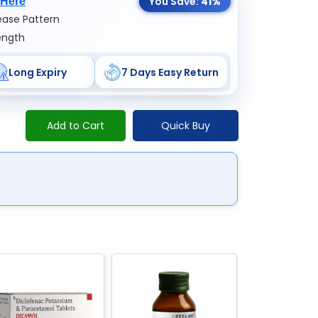
You Save:
41%
 Here
ase Pattern
ength
Long Expiry
7 Days Easy Return
Add to Cart
Quick Buy