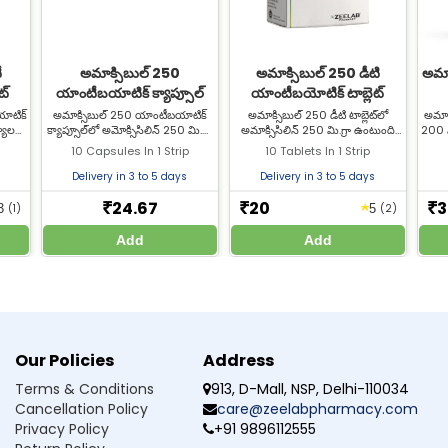
త్తగా పాటించండి
ట్టకండి
ీ
అమాక్సిబుల్ 250
అమాక్సిబుల్ 250 డీటి
అమాక
ట్
యాంటీబయాటిక్ క్యాప్సూల్
యాంటీబయోటిక్ టాబ్లెట్
ోండి
యాటిక్
అమాక్సిబుల్ 250 యాంటీబయాటిక్
అమాక్సిబుల్ 250 డీటి టాబ్లెట్‌లో
అమాక్
డి
్యాల
క్యాప్సూల్‌లో అమోక్సిసిలిన్ 250 మి.గ్రా
అమాక్సిసిలిన్ 250 మి.గ్రా ఉంటుంది
200 మ
ేదా మందు ఆపకండి
ి.గ్రా
ఉంటుంది మరియు ఇది బ్యాక్టీరియా
మరియు ఇది బ్యాక్టీరియా సంక్రామ్యాల
28.5 
10 Capsules In 1 Strip
10 Tablets In 1 Strip
ుకోండి. ఒకేసారి రెండు మోతాదులు తీసుకోకండి
 ను
సంక్రామ్యతల చికిత్సకు ఉపయోగిస్తారు.
చికిత్సకు ఉపయోగిస్తారు. అమాక్సిసిలిన్
సంక్
ి.
అమోక్సిసిలిన్ 250 మి.గ్రా ను జీల్యాబ్
250 మి.గ్రా ను జీల్యాబ్ ఫార్మసీ నుండి
కోసం
 దరిచేరకుండా ఉంచండి
Delivery in 3 to 5 days
Delivery in 3 to 5 days
ఫార్మసీ నుండి ఉత్తమ ధరకు కొనండి.
ఉత్తమ ధరకు కొనండి.
B.D న
24.67
20
3
★
₹
₹
₹
3
(1)
5
(2)
Add
Add
భావాలు కలిగించవచ్చు. సాధారణంగా శరీరం మందుకు అలవాటు పడే కొద్దీ ఇవి తగ్గిపో
Our Policies
Address
Terms & Conditions
913, D-Mall, NSP, Delhi-110034
Cancellation Policy
care@zeelabpharmacy.com
Privacy Policy
+91 9896112555