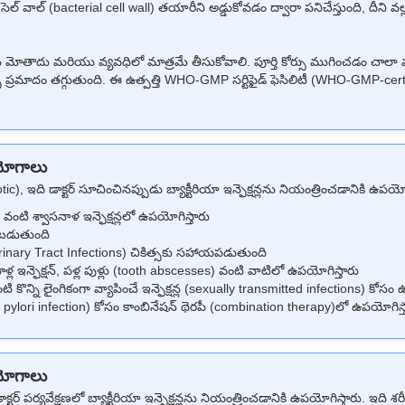
ా సెల్ వాల్ (bacterial cell wall) తయారీని అడ్డుకోవడం ద్వారా పనిచేస్తుంది, దీని వల్ల
సరైన మోతాదు మరియు వ్యవధిలో మాత్రమే తీసుకోవాలి. పూర్తి కోర్సు ముగించడం చాలా 
చే ప్రమాదం తగ్గుతుంది.
ఈ ఉత్పత్తి WHO-GMP సర్టిఫైడ్ ఫెసిలిటీ (WHO-GMP-cert
యోగాలు
 ఇది డాక్టర్ సూచించినప్పుడు బ్యాక్టీరియా ఇన్ఫెక్షన్లను నియంత్రించడానికి ఉపయోగ
వంటి శ్వాసనాళ ఇన్ఫెక్షన్లలో ఉపయోగిస్తారు
వ్వబడుతుంది
s - Urinary Tract Infections) చికిత్సకు సహాయపడుతుంది
 ఇన్ఫెక్షన్, పళ్ల పుళ్లు (tooth abscesses) వంటి వాటిలో ఉపయోగిస్తారు
 కొన్ని లైంగికంగా వ్యాపించే ఇన్ఫెక్షన్ల (sexually transmitted infections) కో
obacter pylori infection) కోసం కాంబినేషన్ థెరపీ (combination therapy)లో ఉపయోగిస్
యోగాలు
ర్ పర్యవేక్షణలో బ్యాక్టీరియా ఇన్ఫెక్షన్లను నియంత్రించడానికి ఉపయోగిస్తారు. ఇది