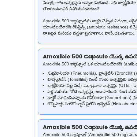
మూత్రనాళం ఇన్ఫెక్షన్లకు ఇవ్వబడుతుంది.
ఇది బ్యాక్టీరియ
తొలగించడానికి సహాయపడుతుంది.
Amoxible 500 క్యాప్సూల్‌ను డాక్టర్ చెప్పిన విధంగా, 
యాంటీబయోటిక్ రెసిస్టెన్స్ (antibiotic resistance) వచ్
నాణ్యత మరియు భద్రతా ప్రమాణాలు పాటించబడతాయి.
Amoxible 500 Capsule యొక్క ఉప
Amoxible 500 క్యాప్సూల్ ఒక యాంటీబయోటిక్ (antibiotic),
న్యుమోనియా (Pneumonia), బ్రాంకైటిస్ (Bronchitis) 
టాన్సిలైటిస్ (Tonsillitis) వంటి గొంతు ఇన్ఫెక్షన్లకు ఇ
బ్యాక్టీరియా వల్ల వచ్చే మూత్రనాళ ఇన్ఫెక్షన్లు (UTI
పళ్ల మరియు నోటి ఇన్ఫెక్షన్లు, ఉదాహరణకు దంత మసూళ్ల
డాక్టర్ సూచించినప్పుడు గోనోరియా (Gonorrhoea) వంటి
కొన్నిసార్లు హెలికోబాక్టర్ పైలోరి ఇన్ఫెక్షన్ (Helic
Amoxible 500 Capsule యొక్క ఉప
Amoxible 500 క్యాప్సూల్ (Amoxycillin 500 mg) ను డాక్ట