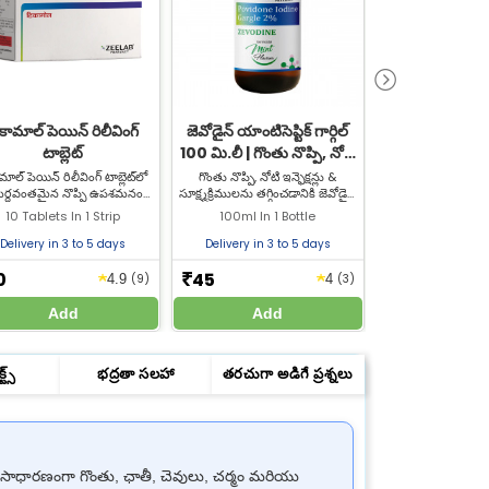
కామాల్ పెయిన్ రిలీవింగ్
జెవోడైన్ యాంటిసెప్టిక్ గార్గిల్
సెఫ్జిమ్
టాబ్లెట్
100 మి.లీ | గొంతు నొప్పి, నోటి
యాంటీబ్యాక్టీరియ
ఇన్ఫెక్షన్లు & తాజా శ్వాస కోసం
మాల్ పెయిన్ రిలీవింగ్ టాబ్లెట్‌లో
గొంతు నొప్పి, నోటి ఇన్ఫెక్షన్లు &
సెఫ్జిమ్ 200 యాంటీ
ర్థవంతమైన నొప్పి ఉపశమనం
సూక్ష్మక్రిములను తగ్గించడానికి జెవోడైన్
టాబ్లెట్‌లో 200 మి.గ
 డైక్లోఫెనాక్ పొటాషియం 50 mg
పోవిడోన్ అయోడిన్ గార్గిల్ కొనండి.
ఉంటుంది. ఇది బ్యాక్టీ
10 Tablets In 1 Strip
100ml In 1 Bottle
10 Tablets In
ియు పారాసిటమాల్ 325 mg
జీల్యాబ్ ఫార్మసీ నుండి ప్రభావవంతమైన
చికిత్స కోసం ఉపయోగి
యి. ఉత్తమ ధరకు జీల్యాబ్ ఫార్మసీ
యాంటిసెప్టిక్ మౌఖిక గార్గిల్.
ధరకు జీల్యాబ్ ఫార్మసీ 
Delivery in 3 to 5 days
Delivery in 3 to 5 days
Delivery in 3 
నుండి డికామాల్ కొనండి.
కొనండి
0
45
62
★
★
₹
₹
4.9
(9)
4
(3)
Add
Add
Add
ట్స్
భద్రతా సలహా
తరచుగా అడిగే ప్రశ్నలు
ది సాధారణంగా గొంతు, ఛాతీ, చెవులు, చర్మం మరియు