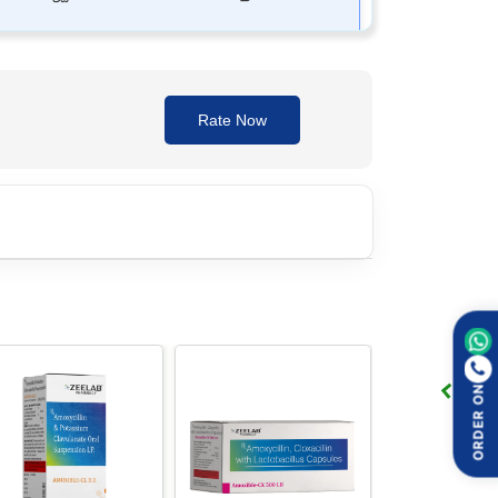
ి
క్షన్లకు సాధారణంగా ఉపయోగిస్తారు
ల్లో చికిత్సకు సహాయపడుతుంది
Rate Now
గించవచ్చు
థెరపీ (combination therapy)లో ఉపయోగిస్తారు
యాక్టీరియా సెల్ వాల్ (bacterial cell wall) తయారీలో
 వస్తుంది.
చించినప్పుడు గొంతు, ఛాతీ, చర్మం, దంత మసూళ్లు
ORDER ON