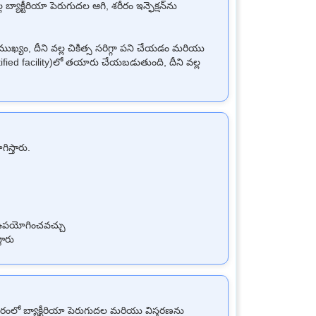
 బ్యాక్టీరియా పెరుగుదల ఆగి, శరీరం ఇన్ఫెక్షన్‌ను
ముఖ్యం, దీని వల్ల చికిత్స సరిగ్గా పని చేయడం మరియు
ified facility)లో తయారు చేయబడుతుంది, దీని వల్ల
ిస్తారు.
సం ఉపయోగించవచ్చు
తారు
 శరీరంలో బ్యాక్టీరియా పెరుగుదల మరియు విస్తరణను