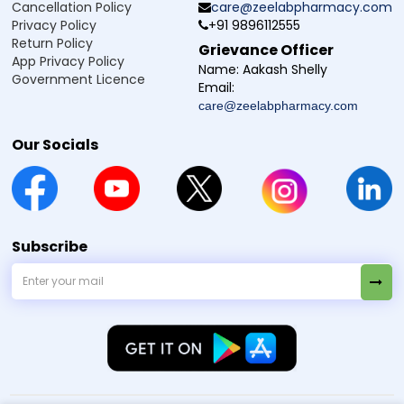
దెబ్బతీస్తుంది. దీని వల్ల బ్యాక్టీరియా బలహీనపడి నశించిపోతాయి,
Cancellation Policy
care@zeelabpharmacy.com
ఇన్ఫెక్షన్ నియంత్రణలోకి వస్తుంది.
Privacy Policy
+91 9896112555
ఇది Penicillinase-resistant penicillin.
Return Policy
Cloxacillin (250 mg):
Grievance Officer
beta-lactamase ఎంజైములు ఉత్పత్తి చేసే బ్యాక్టీరియాపై
App Privacy Policy
Name:
Aakash Shelly
ప్రభావవంతంగా ఉంటుంది, ఇవి కొన్ని యాంటీబయాటిక్స్‌ను
Government Licence
Email:
పనిచేయనివిగా (ineffective) మార్చగలవు. దీని వల్ల రెసిస్టెంట్
care@zeelabpharmacy.com
బ్యాక్టీరియా వల్ల వచ్చే ఇన్ఫెక్షన్లను చికిత్స చేయడంలో
సహాయపడుతుంది.
Our Socials
ఇది Probiotic గ్రూప్‌కు
Lactobacillus (2 Billion Spores):
చెందుతుంది మరియు ఇది
పేగులో సహజంగా ఉండే మంచి
బ్యాక్టీరియా సమతుల్యాన్ని తిరిగి తీసుకురావడంలో సహాయపడే
ప్రయోజనకరమైన బ్యాక్టీరియాగా పరిగణించబడుతుంది. ఇది
యాంటీబయాటిక్ వాడకం వల్ల వచ్చే డయేరియా (antibiotic-
associated diarrhoea) ప్రమాదాన్ని తగ్గించడంలో మరియు
Subscribe
చికిత్స సమయంలో జీర్ణక్రియకు సపోర్ట్ ఇవ్వడంలో
సహాయపడవచ్చు.
మొత్తం కలిపి, ఈ కాంబినేషన్ ఇన్ఫెక్షన్‌కు కారణమయ్యే బ్యాక్టీరియాను
తొలగించడంలో సహాయపడుతూ, పేగు ఆరోగ్యాన్ని కూడా
కాపాడుతుంది. ఇన్ఫెక్షన్ నియంత్రణలోకి వచ్చినప్పుడు జ్వరం, నొప్పి,
వాపు, అసౌకర్యం వంటి లక్షణాలు క్రమంగా తగ్గుతాయి.
సమర్థవంతమైన చికిత్స కోసం మరియు ఇన్ఫెక్షన్ మళ్లీ రావడం లేదా
యాంటీబయాటిక్ రెసిస్టెన్స్ (antibiotic resistance) రాకుండా
ఉండేందుకు, డాక్టర్ చెప్పిన విధంగా మాత్రమే తీసుకోవాలి.