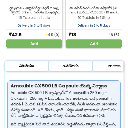
గ్లైజీ ట్రియో 2 టాబ్లెట్‌లో గ్లైమిపిరైడ్ 2 mg,
పాంటోరైడ్ డిఎమ్ లో పాంటోప్రాజోల్ (40
వోగ్లిబోస్ 0.2 mg మరియు మెట్ఫార్మిన్
mg) మరియు డోంపెరిడోన్ (10 mg)
ఉంటాయి, ఇవి టైప్-2 మధుమేహం చికిత్సకు
ఉంటాయి. ఇది గ్యాస్ట్రోఈసోఫేజియల్ రిఫ్లక్స్
15 Tablets in 1 strip
10 Tablets In 1 Strip
ఉపయోగిస్తారు. ఉత్తమ ధరకు గ్లైజీ ట్రియో 2
వ్యాధి (ఆమ్ల రిఫ్లక్స్) మరియు పెప్టిక్ అల్సర్
ను జీల్యాబ్ ఫార్మసీ నుండి కొనండి.
వ్యాధి చికిత్స కోసం ఉపయోగిస్తారు.
Delivery in 3 to 5 days
Delivery in 3 to 5 days
పాంటోరైడ్ డిఎమ్ ను జీల్యాబ్ ఫార్మసీ నుండి
కొనండి.
42.5
18
★
★
₹
₹
(9)
(5)
4.9
5
Add
Add
పరిచయం
ఉపయోగం
లాభాలు
Amoxible CX 500 LB Capsule యొక్క నిర్మాణం
Amoxible CX 500 LB క్యాప్సూల్‌లో Amoxycillin 250 mg +
Cloxacillin 250 mg + Lactobacillus ఉంటాయి. ఇది penicillin
తరగతికి చెందిన కలిపిన యాంటీబయాటిక్, దీనికి అదనంగా probiotic
సపోర్ట్ ఉంటుంది. ఇది గొంతు, ఛాతీ, చర్మం వంటి భాగాలను ప్రభావితం
చేసే బ్యాక్టీరియా ఇన్ఫెక్షన్లను చికిత్స చేయడానికి ఉపయోగిస్తారు.
ఇది బ్యాక్టీరియా సెల్ వాల్ తయారీని అడ్డుకోవడం ద్వారా పనిచేస్తుంది,