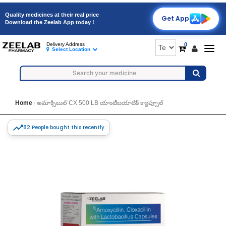
Quality medicines at their real price
Get App
Download the Zeelab App today !
0
Delivery Address
Togg
Select Location
navig
Home
అమాక్సిబుల్ CX 500 LB యాంటీబయాటిక్ క్యాప్సూల్
82 People bought this recently