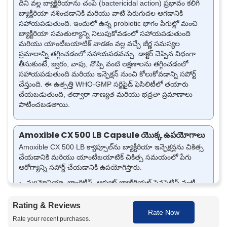
దీని వల్ల బ్యాక్టీరియాను చంపే (bactericidal action) ప్రభావం కలిగి
బ్యాక్టీరియా నశించడానికి మరియు వాటి పెరుగుదల ఆగడానికి
సహాయపడుతుంది. ఇందులో ఉన్న probiotic భాగం పేగుల్లో మంచి
బ్యాక్టీరియా సమతుల్యాన్ని నిలుపుకోవడంలో సహాయపడుతుంది
మరియు యాంటీబయాటిక్ వాడకం వల్ల వచ్చే జీర్ణ సమస్యల
ప్రమాదాన్ని తగ్గించడంలో సహాయపడవచ్చు.
డాక్టర్ చెప్పిన విధంగా
తీసుకుంటే, జ్వరం, వాపు, నొప్పి వంటి లక్షణాలను తగ్గించడంలో
సహాయపడుతుంది మరియు ఇన్ఫెక్షన్ నుంచి కోలుకోవడాన్ని సపోర్ట్
చేస్తుంది. ఈ ఉత్పత్తి WHO-GMP సర్టిఫైడ్ ఫెసిలిటీలో తయారు
చేయబడుతుంది, తద్వారా నాణ్యత మరియు భద్రతా ప్రమాణాలు
పాటించబడతాయి.
Amoxible CX 500 LB Capsule యొక్క ఉపయోగాలు
Amoxible CX 500 LB క్యాప్సూల్‌ను బ్యాక్టీరియా ఇన్ఫెక్షన్లను చికిత్స
చేయడానికి మరియు యాంటీబయాటిక్ చికిత్స సమయంలో పేగు
ఆరోగ్యాన్ని సపోర్ట్ చేయడానికి ఉపయోగిస్తారు.
న్యుమోనియా, బ్రాంకైటిస్, ఆక్యుట్ బ్యాక్టీరియల్ సైనసైటిస్ వంటి
శ్వాసనాళ (respiratory tract) ఇన్ఫెక్షన్లలో ఉపయోగిస్తారు
టాన్సిలిటిస్, ఫారింజిటిస్, ఓటిటిస్ మీడియా వంటి గొంతు మరియు
Rating & Reviews
Rate Now
చెవి ఇన్ఫెక్షన్లకు డాక్టర్ సూచనతో ఇస్తారు
Rate your recent purchases.
సెల్యులైటిస్, ముడతలు (boils), ఇన్ఫెక్టెడ్ గాయాలు వంటి చర్మం