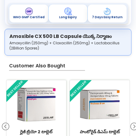
WHO GMP Certified
Long Expiry
7 Days Easy Return
Amoxible CX 500 LB Capsule యొక్క నిర్మాణం
Amoxycillin (250mg) + Cloxacillin (250mg) + Lactobacillus
(2Billion Spores)
Customer Also Bought
BEST SELLER
BEST SELLER
B
గ్లైజీ ట్రియో 2 టాబ్లెట్
పాంటోరైడ్ డిఎమ్ టాబ్లెట్