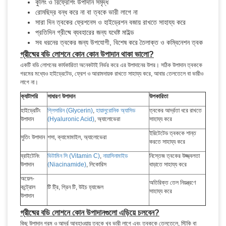
কুলিং ও রিফ্রেশিং উপাদান সমৃদ্ধ
রোমছিদ্র বন্ধ করে না বা ত্বকে ভারী লাগে না
সারা দিন ত্বকের ফ্রেশনেস ও হাইড্রেশন বজায় রাখতে সাহায্য করে
প্রতিদিন গ্রীষ্মে ব্যবহারের জন্য যথেষ্ট মাইল্ড
সব ধরনের ত্বকের জন্য উপযোগী, বিশেষ করে তৈলাক্ত ও কম্বিনেশন ত্বক
গ্রীষ্মের বডি লোশনে কোন কোন উপাদান থাকা ভালো?
একটি বডি লোশনের কার্যকারিতা অনেকটাই নির্ভর করে এর উপাদানের উপর। সঠিক উপাদান ত্বককে
গরমের মধ্যেও হাইড্রেটেড, ফ্রেশ ও আরামদায়ক রাখতে সাহায্য করে, আবার তেলতেলে বা ভারীও
লাগে না।
ক্যাটাগরি
সাধারণ উপাদান
উপকারিতা
হাইড্রেটিং
গ্লিসারিন (Glycerin)
,
হায়ালুরোনিক অ্যাসিড
ত্বকের আর্দ্রতা ধরে রাখতে
উপাদান
(Hyaluronic Acid)
, অ্যালোভেরা
সাহায্য করে
ইরিটেটেড ত্বককে শান্ত
সুতিং উপাদান
শসা, ক্যামোমাইল, অ্যালোভেরা
করতে সাহায্য করে
ব্রাইটেনিং
ভিটামিন সি (Vitamin C)
,
নায়াসিনামাইড
নিস্তেজ ত্বকের উজ্জ্বলতা
উপাদান
(Niacinamide)
, লিকোরিস
বাড়াতে সাহায্য করে
অয়েল-
অতিরিক্ত তেল নিয়ন্ত্রণে
কন্ট্রোল
টি ট্রি, গ্রিন টি, উইচ হ্যাজেল
সাহায্য করে
উপাদান
গ্রীষ্মের বডি লোশনে কোন উপাদানগুলো এড়িয়ে চলবেন?
কিছু উপাদান গরম ও আর্দ্র আবহাওয়ায় ত্বকে খুব ভারী লাগে এবং ত্বককে তেলতেলে, স্টিকি বা