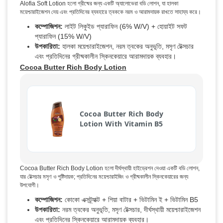
Alofia Soft Lotion হলো গ্রীষ্মের জন্য একটি অ্যালোভেরা বডি লোশন, যা হালকা
ময়েশ্চারাইজেশন দেয় এবং প্রতিদিনের ব্যবহারে ত্বককে নরম ও আরামদায়ক রাখতে সাহায্য করে।
কম্পোজিশন:
লাইট লিকুইড প্যারাফিন (6% W/V) + হোয়াইট সফট
প্যারাফিন (15% W/V)
উপকারিতা:
হালকা ময়েশ্চারাইজেশন, নরম ত্বকের অনুভূতি, মসৃণ টেক্সচার
এবং প্রতিদিনের গ্রীষ্মকালীন স্কিনকেয়ারে আরামদায়ক ব্যবহার।
Cocoa Butter Rich Body Lotion
Cocoa Butter Rich Body
Lotion With Vitamin B5
Cocoa Butter Rich Body Lotion হলো দীর্ঘস্থায়ী হাইড্রেশন দেওয়া একটি বডি লোশন,
যার টেক্সচার মসৃণ ও পুষ্টিদায়ক; প্রতিদিনের ময়েশ্চারাইজিং ও গ্রীষ্মকালীন স্কিনকেয়ারের জন্য
উপযোগী।
কম্পোজিশন:
কোকো এক্সট্র্যাক্ট + শিয়া বাটার + ভিটামিন ই + ভিটামিন B5
উপকারিতা:
নরম ত্বকের অনুভূতি, মসৃণ টেক্সচার, দীর্ঘস্থায়ী ময়েশ্চারাইজেশন
এবং প্রতিদিনের স্কিনকেয়ারে আরামদায়ক ব্যবহার।