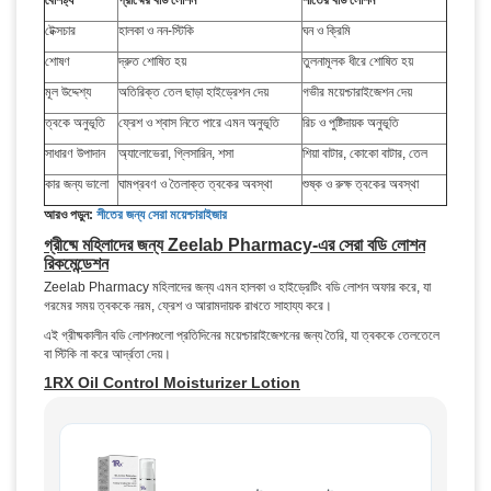
বৈশিষ্ট্য
গ্রীষ্মের বডি লোশন
শীতের বডি লোশন
টেক্সচার
হালকা ও নন-স্টিকি
ঘন ও ক্রিমি
শোষণ
দ্রুত শোষিত হয়
তুলনামূলক ধীরে শোষিত হয়
মূল উদ্দেশ্য
অতিরিক্ত তেল ছাড়া হাইড্রেশন দেয়
গভীর ময়েশ্চারাইজেশন দেয়
ত্বকে অনুভূতি
ফ্রেশ ও শ্বাস নিতে পারে এমন অনুভূতি
রিচ ও পুষ্টিদায়ক অনুভূতি
সাধারণ উপাদান
অ্যালোভেরা, গ্লিসারিন, শসা
শিয়া বাটার, কোকো বাটার, তেল
কার জন্য ভালো
ঘামপ্রবণ ও তৈলাক্ত ত্বকের অবস্থা
শুষ্ক ও রুক্ষ ত্বকের অবস্থা
আরও পড়ুন:
শীতের জন্য সেরা ময়েশ্চারাইজার
গ্রীষ্মে মহিলাদের জন্য Zeelab Pharmacy-এর সেরা বডি লোশন
রিকমেন্ডেশন
Zeelab Pharmacy মহিলাদের জন্য এমন হালকা ও হাইড্রেটিং বডি লোশন অফার করে, যা
গরমের সময় ত্বককে নরম, ফ্রেশ ও আরামদায়ক রাখতে সাহায্য করে।
এই গ্রীষ্মকালীন বডি লোশনগুলো প্রতিদিনের ময়েশ্চারাইজেশনের জন্য তৈরি, যা ত্বককে তেলতেলে
বা স্টিকি না করে আর্দ্রতা দেয়।
1RX Oil Control Moisturizer Lotion