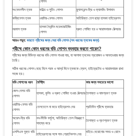
লোশন
সংবেদনশীল ত্বক
মাইল্ড ও সুতিং লোশন
ফ্র্যাগরেন্স-ফ্রি ও ক্যালমিং উপাদান
কম্বিনেশন ত্বক
ওয়াটার-বেসড লোশন
অতিরিক্ত তেল ছাড়া হালকা হাইড্রেশন
হালকা দৈনন্দিন ময়েশ্চারাইজিং
নরমাল ত্বক
দ্রুত শোষিত হয় ও আরামদায়ক টেক্সচার
লোশন
আরও পড়ুন:
ভারতে গ্রীষ্মের জন্য সেরা বডি লোশন (সব ধরনের ত্বকের জন্য)
গ্রীষ্মে কোন কোন ধরনের বডি লোশন ব্যবহার করতে পারেন?
গ্রীষ্মের জন্য বিভিন্ন ধরনের বডি লোশন পাওয়া যায়, যা আলাদা ত্বকের প্রয়োজন ও আবহাওয়ার জন্য
তৈরি।
সঠিক ধরনের লোশন বেছে নিলে গরম ও আর্দ্র দিনে ত্বককে ফ্রেশ, হাইড্রেটেড ও আরামদায়ক রাখা
সহজ হয়।
বডি লোশনের ধরন
বৈশিষ্ট্য
কার জন্য সবচেয়ে ভালো
জেল-বেসড বডি
হালকা, কুলিং ও দ্রুত শোষিত হওয়া টেক্সচার
তৈলাক্ত ও ঘামপ্রবণ ত্বক
লোশন
ওয়াটার-বেসড বডি
তেলতেলে না করে হাইড্রেশন দেয়
প্রতিদিন গ্রীষ্মে ব্যবহার
লোশন
অয়েল-ফ্রি বডি
নন-স্টিকি ফর্মুলা, অতিরিক্ত তেল নিয়ন্ত্রণে
তৈলাক্ত ও ব্রণপ্রবণ ত্বক
লোশন
সাহায্য করে
এসপিএফ যুক্ত বডি
বাইরে বেরোনোর সময় ও রোদে
হাইড্রেশনের সঙ্গে সান প্রোটেকশন দেয়