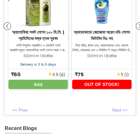
শন
অ্যালোফিয়া সফট লোশন ১০০ মি.লি. |
অ্যাভোকাডো জোজোবা অয়েল বডি লোশন
ক
প্রতিদিনের শুষ্ক ত্বক সুরক্ষা
ভিটামিন বি৫ সহ
ালকা
লাইট লিকুইড প্যারাফিন ও হোয়াইট সফট
শিয়া বাটার, বাদাম তেল, অ্যাভোকাডো তেল, আপেল
প্যারাফিনযুক্ত অ্যালোফিয়া সফট লোশন শুষ্ক ও রুক্ষ
নির্যাস, জোজোবা তেল ও ভিটামিন ই সমৃদ্ধ ভিটামিন বি৫
এক
্দ্র
ত্বককে গভীরভাবে ময়েশ্চারাইজ করে। ত্বকের কোমলতা
সহ অ্যাভোকাডো জোজোবা অয়েল বডি লোশন ত্বককে
সম
100ml In 1 Bottle
100ml In 1 Bottle
ফিরিয়ে আনতে ও আর্দ্রতা নষ্ট হওয়া রোধ করতে সাহায্য
গভীরভাবে আর্দ্র করে।
করে।
Delivery in 3 to 5 days
60
75
★
★
₹
₹
)
(8)
(1)
4.9
5
Add
OUT OF STOCK!
<< Prev
Next >>
Recent Blogs