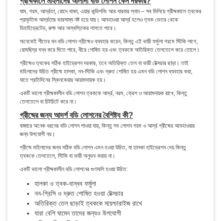
গ্রীষ্মকালে মহিলাদের আলাদা বডি লোশন কেন দরকার?
ঘাম, গরম, আর্দ্রতা, রোদে থাকা, এয়ার কন্ডিশনিং আর বারবার স্নান – সব মিলিয়ে গ্রীষ্মকালে ত্বকের
প্রাকৃতিক আর্দ্রতার ভারসাম্য নষ্ট হয়ে যায়। আবহাওয়া আর্দ্র হলেও ত্বক ভেতর থেকে
ডিহাইড্রেটেড, রুক্ষ আর অস্বস্তিকর লাগতে পারে।
অনেকেই শীতের ঘন বডি লোশন গ্রীষ্মেও ব্যবহার করেন, কিন্তু এই ভারী ফর্মুলা গরমে স্টিকি লাগে,
রোমছিদ্র বন্ধ করে দিতে পারে, ধীরে শোষিত হয় এবং ত্বককে অতিরিক্ত তেলতেলে করে তোলে।
গ্রীষ্মেও ত্বকের সঠিক হাইড্রেশন দরকার, তবে অতিরিক্ত তেল বা ভারী টেক্সচার ছাড়া। তাই
মহিলাদের উচিত গ্রীষ্মে হালকা, নন-স্টিকি এবং দ্রুত শোষিত হয় এমন বডি লোশন ব্যবহার করা,
যাতে প্রতিদিনের স্কিনকেয়ার আরামদায়ক হয়।
একটি ভালো গ্রীষ্মকালীন বডি লোশন ত্বককে আর্দ্র, নরম, ফ্রেশ ও আরামদায়ক রাখে, কিন্তু
তেলতেলে বা চিটচিটে করে না।
গ্রীষ্মের জন্য আদর্শ বডি লোশনের বৈশিষ্ট্য কী?
বাজারে অনেক ধরনের বডি লোশন পাওয়া যায়, কিন্তু সব লোশন গরম ও আর্দ্র গ্রীষ্মের আবহাওয়ার
জন্য উপযোগী নয়।
গ্রীষ্মে মহিলাদের জন্য সঠিক বডি লোশন এমন হওয়া উচিত, যা হালকা হাইড্রেশন দেয় কিন্তু
ত্বককে তেলতেলে, স্টিকি বা ভারী অনুভব করায় না।
একটি ভালো গ্রীষ্মকালীন বডি লোশনের গুণাবলি হওয়া উচিত:
হালকা ও ত্বক-বান্ধব ফর্মুলা
নন-গ্রিসি ও দ্রুত শোষিত হওয়া টেক্সচার
অতিরিক্ত তেল ছাড়াই ত্বককে ময়েশ্চারাইজ রাখে
যারা বেশি ঘামেন তাদের জন্যও উপযোগী