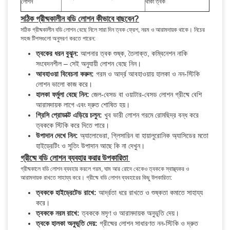
লোশন
থাকা ত্বক
সঠিক গ্রীষ্মকালীন বডি লোশন কীভাবে বাছবেন?
সঠিক গ্রীষ্মকালীন বডি লোশন বেছে নিলে সারা দিন ত্বক ফ্রেশ, নরম ও আরামদায়ক থাকে। নিচের
সহজ টিপসগুলো অনুসরণ করতে পারেন:
ত্বকের ধরন বুঝুন:
আপনার ত্বক শুষ্ক, তৈলাক্ত, কম্বিনেশন নাকি
সংবেদনশীল – সেই অনুযায়ী লোশন বেছে নিন।
আবহাওয়া বিবেচনা করুন:
গরম ও আর্দ্র আবহাওয়ায় হালকা ও নন-স্টিকি
লোশন ভালো কাজ করে।
হালকা ফর্মুলা বেছে নিন:
জেল-বেসড বা ওয়াটার-বেসড লোশন গ্রীষ্মে বেশি
আরামদায়ক লাগে এবং দ্রুত শোষিত হয়।
গ্রিসি প্রোডাক্ট এড়িয়ে চলুন:
খুব ভারী লোশন গরমে রোমছিদ্র বন্ধ করে
ত্বককে স্টিকি করে দিতে পারে।
উপাদান দেখে নিন:
অ্যালোভেরা, গ্লিসারিন বা হায়ালুরোনিক অ্যাসিডের মতো
হাইড্রেটিং ও সুতিং উপাদান আছে কি না দেখুন।
গ্রীষ্মে বডি লোশন ব্যবহার করার উপকারিতা
গ্রীষ্মকালে বডি লোশন ব্যবহার করলে গরম, ঘাম আর রোদে থেকেও ত্বককে স্বাস্থ্যকর ও
আরামদায়ক রাখতে সাহায্য করে। গ্রীষ্মে বডি লোশন ব্যবহারের কিছু উপকারিতা:
ত্বককে হাইড্রেটেড রাখে:
আর্দ্রতা ধরে রাখতে ও শুষ্কতা কমাতে সাহায্য
করে।
ত্বককে নরম রাখে:
ত্বককে মসৃণ ও আরামদায়ক অনুভূতি দেয়।
ত্বকে হালকা অনুভূতি দেয়:
গ্রীষ্মের লোশন সাধারণত নন-স্টিকি ও দ্রুত