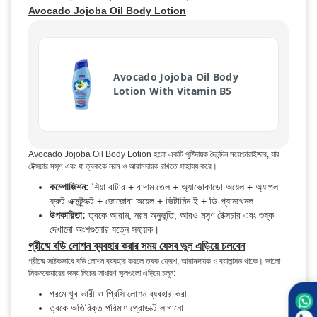
Avocado Jojoba Oil Body Lotion
Avocado Jojoba Oil Body
Lotion With Vitamin B5
Avocado Jojoba Oil Body Lotion হলো একটি পুষ্টিদায়ক দৈনন্দিন ময়েশ্চারাইজার, যার
টেক্সচার মসৃণ এবং যা ত্বককে নরম ও আরামদায়ক রাখতে সাহায্য করে।
কম্পোজিশন:
শিয়া বাটার + বাদাম তেল + অ্যাভোকাডো অয়েল + অ্যাপল
ফ্রুট এক্সট্র্যাক্ট + জোজোবা অয়েল + ভিটামিন ই + ডি-প্যানথেনল
উপকারিতা:
ত্বকে আরাম, নরম অনুভূতি, আরও মসৃণ টেক্সচার এবং শুষ্ক
দেখানো অংশগুলোর যত্নে সহায়ক।
গ্রীষ্মে বডি লোশন ব্যবহার করার সময় যেসব ভুল এড়িয়ে চলবেন
গ্রীষ্মে সঠিকভাবে বডি লোশন ব্যবহার করলে ত্বক ফ্রেশ, আরামদায়ক ও ব্যালান্সড থাকে। ভালো
স্কিনকেয়ারের জন্য নিচের সাধারণ ভুলগুলো এড়িয়ে চলুন:
গরমে খুব ভারী ও গ্রিসি লোশন ব্যবহার করা
ত্বকে অতিরিক্ত পরিমাণ প্রোডাক্ট লাগানো