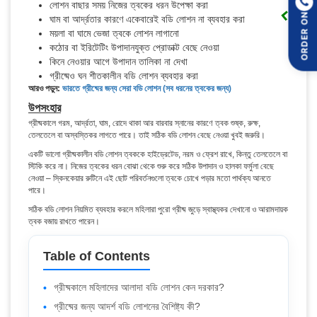
লোশন বাছার সময় নিজের ত্বকের ধরন উপেক্ষা করা
ORDER ON
ঘাম বা আর্দ্রতার কারণে একেবারেই বডি লোশন না ব্যবহার করা
ময়লা বা ঘামে ভেজা ত্বকে লোশন লাগানো
কঠোর বা ইরিটেটিং উপাদানযুক্ত প্রোডাক্ট বেছে নেওয়া
কিনে নেওয়ার আগে উপাদান তালিকা না দেখা
গ্রীষ্মেও ঘন শীতকালীন বডি লোশন ব্যবহার করা
আরও পড়ুন:
ভারতে গ্রীষ্মের জন্য সেরা বডি লোশন (সব ধরনের ত্বকের জন্য)
উপসংহার
গ্রীষ্মকালে গরম, আর্দ্রতা, ঘাম, রোদে থাকা আর বারবার স্নানের কারণে ত্বক শুষ্ক, রুক্ষ,
তেলতেলে বা অস্বস্তিকর লাগতে পারে। তাই সঠিক বডি লোশন বেছে নেওয়া খুবই জরুরি।
একটি ভালো গ্রীষ্মকালীন বডি লোশন ত্বককে হাইড্রেটেড, নরম ও ফ্রেশ রাখে, কিন্তু তেলতেলে বা
স্টিকি করে না। নিজের ত্বকের ধরন বোঝা থেকে শুরু করে সঠিক উপাদান ও হালকা ফর্মুলা বেছে
নেওয়া – স্কিনকেয়ার রুটিনে এই ছোট পরিবর্তনগুলো ত্বকে চোখে পড়ার মতো পার্থক্য আনতে
পারে।
সঠিক বডি লোশন নিয়মিত ব্যবহার করলে মহিলারা পুরো গ্রীষ্ম জুড়ে স্বাস্থ্যকর দেখানো ও আরামদায়ক
ত্বক বজায় রাখতে পারেন।
Table of Contents
গ্রীষ্মকালে মহিলাদের আলাদা বডি লোশন কেন দরকার?
গ্রীষ্মের জন্য আদর্শ বডি লোশনের বৈশিষ্ট্য কী?