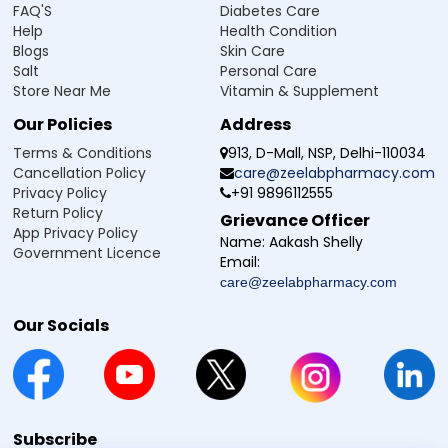
FAQ'S
Diabetes Care
Help
Health Condition
Blogs
Skin Care
Salt
Personal Care
Store Near Me
Vitamin & Supplement
Our Policies
Address
Terms & Conditions
913, D-Mall, NSP, Delhi-110034
Cancellation Policy
care@zeelabpharmacy.com
Privacy Policy
+91 9896112555
Return Policy
Grievance Officer
App Privacy Policy
Name:
Aakash Shelly
Government Licence
Email:
care@zeelabpharmacy.com
Our Socials
Subscribe