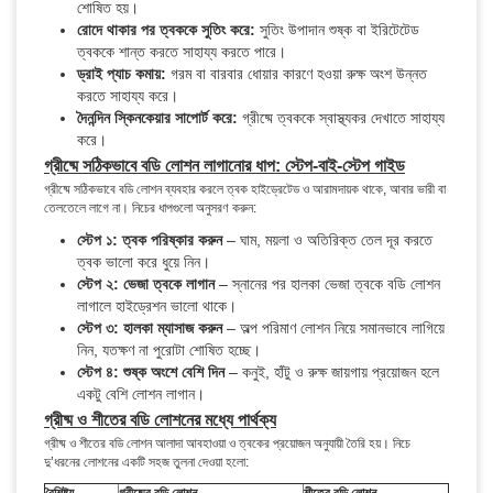
শোষিত হয়।
রোদে থাকার পর ত্বককে সুতিং করে:
সুতিং উপাদান শুষ্ক বা ইরিটেটেড
ত্বককে শান্ত করতে সাহায্য করতে পারে।
ড্রাই প্যাচ কমায়:
গরম বা বারবার ধোয়ার কারণে হওয়া রুক্ষ অংশ উন্নত
করতে সাহায্য করে।
দৈনন্দিন স্কিনকেয়ার সাপোর্ট করে:
গ্রীষ্মে ত্বককে স্বাস্থ্যকর দেখাতে সাহায্য
করে।
গ্রীষ্মে সঠিকভাবে বডি লোশন লাগানোর ধাপ: স্টেপ-বাই-স্টেপ গাইড
গ্রীষ্মে সঠিকভাবে বডি লোশন ব্যবহার করলে ত্বক হাইড্রেটেড ও আরামদায়ক থাকে, আবার ভারী বা
তেলতেলে লাগে না। নিচের ধাপগুলো অনুসরণ করুন:
স্টেপ ১: ত্বক পরিষ্কার করুন
– ঘাম, ময়লা ও অতিরিক্ত তেল দূর করতে
ত্বক ভালো করে ধুয়ে নিন।
স্টেপ ২: ভেজা ত্বকে লাগান
– স্নানের পর হালকা ভেজা ত্বকে বডি লোশন
লাগালে হাইড্রেশন ভালো থাকে।
স্টেপ ৩: হালকা ম্যাসাজ করুন
– অল্প পরিমাণ লোশন নিয়ে সমানভাবে লাগিয়ে
নিন, যতক্ষণ না পুরোটা শোষিত হচ্ছে।
স্টেপ ৪: শুষ্ক অংশে বেশি দিন
– কনুই, হাঁটু ও রুক্ষ জায়গায় প্রয়োজন হলে
একটু বেশি লোশন লাগান।
গ্রীষ্ম ও শীতের বডি লোশনের মধ্যে পার্থক্য
গ্রীষ্ম ও শীতের বডি লোশন আলাদা আবহাওয়া ও ত্বকের প্রয়োজন অনুযায়ী তৈরি হয়। নিচে
দু’ধরনের লোশনের একটি সহজ তুলনা দেওয়া হলো: