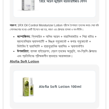
1RX অয়েল কন্ট্রোল ময়েশ্চারাইজার লোশন
সারাংশ:
1RX Oil Control Moisturizer Lotion গ্রীষ্মে তৈলাক্ত ত্বকের জন্য সেরা বডি
লোশনগুলোর মধ্যে একটি হিসেবে ধরা হয়, কারণ এর টেক্সচার হালকা ও নন-স্টিকি।
কম্পোজিশন:
গ্লিসারিন + অলিভ অয়েল + নায়াসিনামাইড + শিয়া বাটার +
ম্যাগনেসিয়াম অ্যাসপার্টেট + জিঙ্ক গ্লুকোনেট + কপার গ্লুকোনেট +
ভিটামিন ই অ্যাসিটেট + হায়ালুরোনিক অ্যাসিড + অ্যালানটইন
উপকারিতা:
হালকা হাইড্রেশন, ফ্রেশ ত্বকের অনুভূতি, নন-গ্রিসি টেক্সচার
এবং প্রতিদিনের গ্রীষ্মকালীন ব্যবহারে আরামদায়ক।
Alofia Soft Lotion
Alofia Soft Lotion 100ml