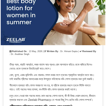
Published On
: 13 May, 2026 |
Written By
: Dr. Himani Gupta |
Reviewed By
: Dr. Anubhav Singh
তীব্র গরম, বাড়তি আর্দ্রতা, শুষ্ক বাতাস আর প্রখর রোদ আপনাকে বাইরে থেকে ঘামিয়ে দিলেও
ভেতর থেকে ত্বককে ডিহাইড্রেট করে ফেলে।
রোদ, ধুলো, এয়ার কন্ডিশনিং এবং বারবার গোসল করার ফলে ত্বকের প্রাকৃতিক আর্দ্রতা কমে যায়।
তাই ভারতীয় গ্রীষ্মের আবহাওয়ার জন্য উপযুক্ত মহিলাদের বডি লোশন ব্যবহার করা খুবই জরুরি।
শীতকালে ব্যবহৃত বডি লোশন সাধারণত ঘন হয়, যা গ্রীষ্মে ব্যবহার করলে ত্বকে স্টিকি লাগতে
পারে। তাই গরমের সময় হালকা, নন-স্টিকি বডি লোশন ব্যবহার করাই ভালো।
চলুন দেখে নেওয়া যাক গরমের জন্য কোন ধরনের লোশন ভালো, কী কী বিষয় খেয়াল রাখবেন, কীভাবে
ব্যবহার করবেন এবং Zeelab Pharmacy-তে পাওয়া কিছু টপ-রেটেড বডি লোশন সম্পর্কে।