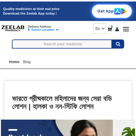
Quality medicines at their real price
Get App
Download the Zeelab App today !
0
Delivery Address
Togg
Select Location
navig
Home
Blog
ভারতে গ্রীষ্মকালে মহিলাদের জন্য সেরা বডি
লোশন | হালকা ও নন-স্টিকি লোশন