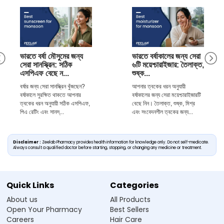
ভারতে বর্ষা মৌসুমের জন্য
ভারতে বর্ষাকালের জন্য সেরা
সেরা সানস্ক্রিন: সঠিক
৬টি ময়েশ্চারাইজার: তৈলাক্ত,
এসপিএফ বেছে ন...
শুষ্ক...
বর্ষার জন্য সেরা সানস্ক্রিন খুঁজছেন?
আপনার ত্বকের ধরন অনুযায়ী
বর্ষাকালে সুরক্ষিত থাকতে আপনার
বর্ষাকালের জন্য সেরা ময়েশ্চারাইজারটি
ত্বকের ধরন অনুযায়ী সঠিক এসপিএফ,
বেছে নিন। তৈলাক্ত, শুষ্ক, মিশ্র
পিএ রেটিং এবং সানস্...
এবং সংবেদনশীল ত্বকের জন্য...
Disclaimer :
Zeelab Pharmacy provides health information for knowledge only. Do not self-medicate.
Always consult a qualified doctor before starting, stopping, or changing any medicine or treatment.
Quick Links
Categories
About us
All Products
Open Your Pharmacy
Best Sellers
Careers
Hair Care