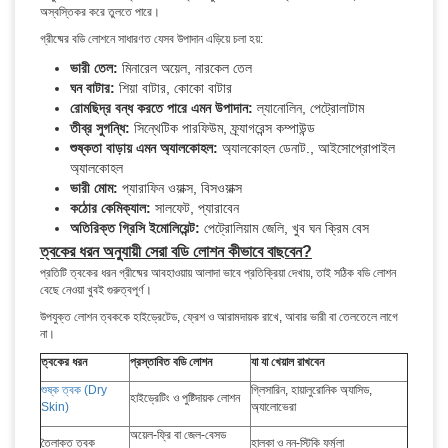
অস্বস্তিকর করে তুলতে পারে।
গ্রীষ্মের বডি লোশনে সাধারণত যেসব উপাদান এড়িয়ে চলা হয়:
ভারী তেল:
মিনারেল অয়েল, নারকেল তেল
ঘন বাটার:
শিয়া বাটার, কোকো বাটার
রোমছিদ্র বন্ধ করতে পারে এমন উপাদান:
ল্যানোলিন, পেট্রোলাটাম
তীব্র সুগন্ধি:
সিন্থেটিক পারফিউম, ফ্র্যাগরেন্স কম্পাউন্ড
শুষ্কতা বাড়ায় এমন অ্যালকোহল:
অ্যালকোহল ডেনাট., আইসোপ্রোপাইল
অ্যালকোহল
ভারী মোম:
প্যারাফিন ওয়াক্স, বিসওয়াক্স
কঠোর কেমিক্যাল:
সালফেট, প্যারাবেন
অতিরিক্ত গ্রিসি ইমোলিয়েন্ট:
পেট্রোলিয়াম জেলি, খুব ঘন ক্রিম বেস
ত্বকের ধরন অনুযায়ী সেরা বডি লোশন কীভাবে বাছবেন?
প্রতিটি ত্বকের ধরন গ্রীষ্মের আবহাওয়ায় আলাদা ভাবে প্রতিক্রিয়া দেখায়, তাই সঠিক বডি লোশন
বেছে নেওয়া খুবই গুরুত্বপূর্ণ।
উপযুক্ত লোশন ত্বককে হাইড্রেটেড, ফ্রেশ ও আরামদায়ক রাখে, আবার ভারী বা তেলতেলে লাগে
না।
ত্বকের ধরন
প্রস্তাবিত বডি লোশন
যা যা খেয়াল রাখবেন
শুষ্ক ত্বক (Dry
গ্লিসারিন, হায়ালুরোনিক অ্যাসিড,
হাইড্রেটিং ও পুষ্টিদায়ক লোশন
Skin)
অ্যালোভেরা
অয়েল-ফ্রি বা জেল-বেসড
তৈলাক্ত ত্বক
হালকা ও নন-স্টিকি ফর্মুলা