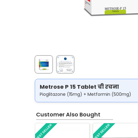
Metrose P 15 Tablet ची रचना
Pioglitazone (15mg) + Metformin (500mg)
Customer Also Bought
BEST SELLER
BEST SELLER