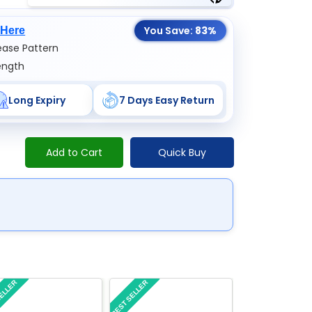
You Save:
83%
 Here
ase Pattern
ength
Long Expiry
7 Days Easy Return
Add to Cart
Quick Buy
SELLER
BEST SELLER
BEST SELLER