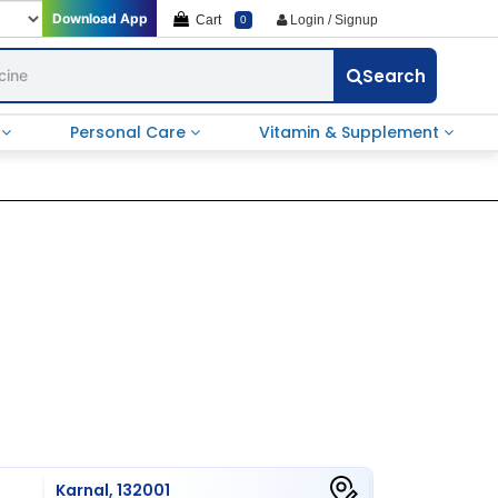
Download App
Cart
Login / Signup
0
Search
e
Personal Care
Vitamin & Supplement
Karnal, 132001