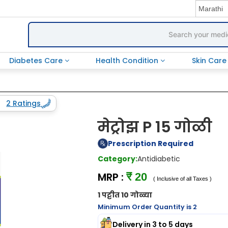
Diabetes Care
Health Condition
Skin Car
2 Ratings
मेट्रोझ P 15 गोळी
Prescription Required
Category:
Antidiabetic
MRP :
₹ 20
( Inclusive of all Taxes )
1 पट्टीत 10 गोळ्या
Minimum Order Quantity is 2
Delivery in 3 to 5 days