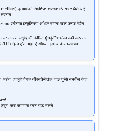
litus) प्रभावीपणे नियंत्रित करण्यासाठी तयार केले आहे.
त करतात.
tazone शरीराला इन्सुलिनचा अधिक चांगला वापर करता येईल
मस्या अशा मधुमेहाशी संबंधित गुंतागुंतींचा धोका कमी करण्यास
ियंत्रित होत नाही. हे औषध नेहमी आरोग्यतज्ज्ञांच्या
त आहेत, त्यामुळे केवळ जीवनशैलीतील बदल पुरेसे नसतील तेव्हा
 करते
ळीवर ठेवून, कमी करण्यास मदत होऊ शकते