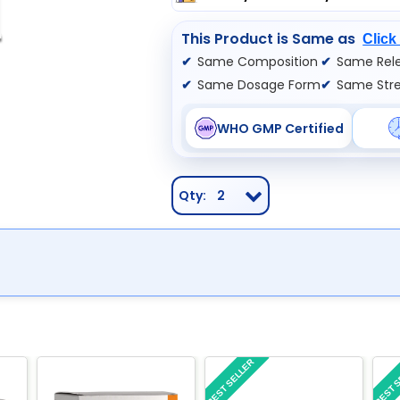
This Product is Same as
Click
Same Composition
Same Rele
Same Dosage Form
Same Str
WHO GMP Certified
Qty:
2
BEST SELLER
BEST 