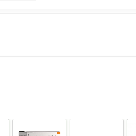
तो.
ुसारच घ्या.
रेची पातळी यानुसार बदलू शकतात.
 किंवा जेवणानंतर घेतले जाते, जोपर्यंत डॉक्टर वेगळे सांगत नाहीत.
ती चिरू नका, चावू नका किंवा तोडू नका.
यंत्रण सातत्याने राहण्यास मदत होते.
ल्ला न घेता औषध घेणे थांबवू नका.
ी आपल्या डॉक्टरांचा सल्ला पाळा.
याने दिलेल्या सूचनांचे पालन करा.
ट
 उपचाराला जुळवून घेत असताना, काही दुष्परिणाम (side effects) निर्माण करू शकते, आणि य