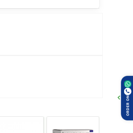
ा परिणामांची माहिती असणे औषध सुरक्षित आणि जबाबदारीने
ORDER ON