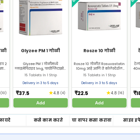
ोळी
Glyzee PM 1 गोळी
Rosze 10 गोळी
ाइप 2
Glyzee PM 1 गोळीमध्ये
Rosze 10 गोळीत Rosuvastatin
टेल
ासाठी
ग्लाइमेपिराइड 1mg, पायोग्लिटाझोन
10mg आहे आणि ते कोलेस्टेरॉल
40m
ॉर्मिन
15mg आणि मेटफॉर्मिन
कमी करण्यासाठी वापरले जाते.
आणि 
15 Tablets In 1 Strip
15 Tablets in 1 Strip
टिन
हायड्रोक्लोराइड 500mg (ER
Rosuvastatin Zeelab
गोळी
स्वरूपात) असते. याचा वापर टाइप 2
Pharmacy मधून सर्वोत्तम किमतीत
टेल
Delivery in 3 to 5 days
Delivery in 3 to 5 days
तम
डायबिटीज मेलिटसच्या उपचारासाठी
खरेदी करा.
स
केला जातो. Glyzee PM झीलॅब
37.5
22.5
1
★
★
₹
₹
₹
6
(10)
4.8
(4)
4.8
(16)
फार्मसीमधून सर्वोत्तम किमतीत खरेदी
करा.
Add
Add
फायदे
कसे काम करते
चा वापर कसा करावा
साइड इफ