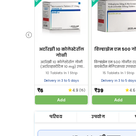
अटॉरझी 10 कोलेस्टेरॉल
विल्डाझेम एम 500 ग
गोळी
अटॉरझी 10 कोलेस्टेरॉल गोळी
विल्डाझेम एम 500 गोळीत ट
(अटॉरव्हास्टॅटिन 10 mg) उच्च
डायबेटीस मेलिटसच्या उपचार
कोलेस्टेरॉलच्या उपचारासाठी वापरली
विल्डाग्लिप्टिन 50 mg + मेटफ
10 Tablets In 1 Strip
15 Tablets In 1 Strip
जाते. झीलॅब फार्मसीमधून अटॉरझी
500 mg असते. विल्डाग्लिप्
10 कोलेस्टेरॉल गोळी खरेदी करा.
50mg मेटफॉर्मिन 500mg 
Delivery in 3 to 5 days
Delivery in 3 to 5 days
झीलॅब फार्मसीमधून सर्वोत्
किमतीत खरेदी करा.
6
39
★
★
₹
₹
4.9
(15)
4.
Add
Add
परिचय
उपयोग