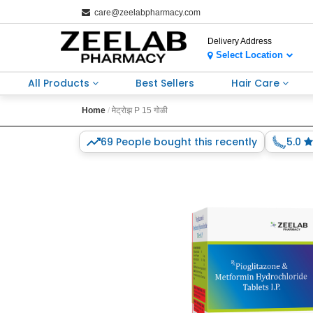
care@zeelabpharmacy.com
Delivery Address
Select Location
All Products
Best Sellers
Hair Care
Home
मेट्रोझ P 15 गोळी
69 People bought this recently
5.0