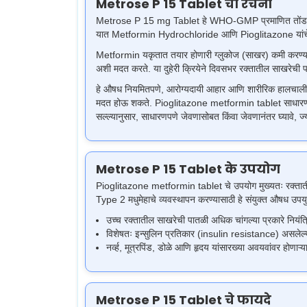
Metrose P 15 Tablet ची रचना
Metrose P 15 mg Tablet हे WHO-GMP प्रमाणित तोंडावाटे घ
यात Metformin Hydrochloride आणि Pioglitazone यांचे संय
Metformin यकृतात तयार होणारी ग्लुकोज (साखर) कमी करण्यास
अशी मदत करते. या दुहेरी क्रियेने दिवसभर रक्तातील साखरेची
हे औषध नियमितपणे, आरोग्यदायी आहार आणि शारीरिक हालचालींसोबत 
मदत होऊ शकते. Pioglitazone metformin tablet साधारणपणे अशा
सल्ल्यानुसार, साधारणपणे जेवणासोबत किंवा जेवणानंतर घ्यावे, 
Metrose P 15 Tablet के उपयोग
Pioglitazone metformin tablet चे उपयोग मुख्यतः रक्तातील स
Type 2 मधुमेहाचे व्यवस्थापन करण्यासाठी हे संयुक्‍त औषध उपयु
उच्च रक्तातील साखरेची पातळी अधिक चांगल्या प्रकारे नि
विशेषतः इन्सुलिन प्रतिकार (insulin resistance) असलेल्या
नर्व्ह, मूत्रपिंड, डोळे आणि हृदय यांसारख्या अवयवांवर होणा
Metrose P 15 Tablet चे फायदे