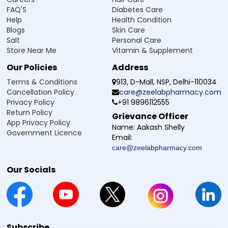
FAQ'S
Diabetes Care
References
Help
Health Condition
https://www.sanofi.com/assets/countries/india/docs/science
-and-innovation/for-healthcare-professionals/product-
Blogs
Skin Care
information/pharmaceuticals/amaryl-mp-api-rev-f-nov-
Salt
Personal Care
2022.pdf
Store Near Me
Vitamin & Supplement
https://diabetesjournals.org/care/article/43/Supplement_1/S
98/30822/9-Pharmacologic-Approaches-to-Glycemic-
Our Policies
Address
Treatment
Terms & Conditions
913, D-Mall, NSP, Delhi-110034
Cancellation Policy
care@zeelabpharmacy.com
Privacy Policy
+91 9896112555
अस्वीकरण :
Zeelab Pharmacy आरोग्याशी संबंधित माहिती दिली आहे. कोणतीही आरोग्य समस्या या
स्थितीसाठी स्वयं दवा न घ्या. कोणताही दवा या उपचार सुरू करणे, बंद करणे या त्याच्यामध्ये बदल करणे
Return Policy
Grievance Officer
प्रथम नेहमी योग्य डॉक्टरांकडून सल्ला घ्या.
App Privacy Policy
Name:
Aakash Shelly
Government Licence
Email:
care@zeelabpharmacy.com
Our Socials
Subscribe