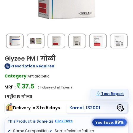
Glyzee PM 1 गोळी
Prescription Required
Category:
Antidiabetic
₹ 37.5
MRP :
( Inclusive of all Taxes )
Test Report
1 पट्टीत 15 गोळ्या
Delivery in 3 to 5 days
Karnal, 132001
This Product is Same as
Click Here
89%
You Save:
Same Composition
Same Release Pattern