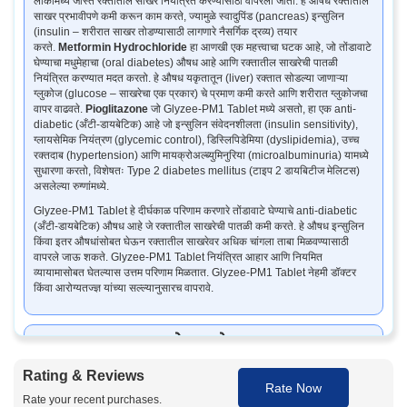
लोकांमध्ये जास्त रक्तातील साखर नियंत्रित करण्यासाठी वापरला जातो. हे औषध रक्तातील
साखर प्रभावीपणे कमी करून काम करते, ज्यामुळे स्वादुपिंड (pancreas) इन्सुलिन
(insulin – शरीरात साखर तोडण्यासाठी लागणारे नैसर्गिक द्रव्य) तयार
करते.
Metformin Hydrochloride
हा आणखी एक महत्त्वाचा घटक आहे, जो तोंडावाटे
घेण्याचा मधुमेहाचा (oral diabetes) औषध आहे आणि रक्तातील साखरेची पातळी
नियंत्रित करण्यात मदत करतो. हे औषध यकृतातून (liver) रक्तात सोडल्या जाणाऱ्या
ग्लुकोज (glucose – साखरेचा एक प्रकार) चे प्रमाण कमी करते आणि शरीरात ग्लुकोजचा
वापर वाढवते.
Pioglitazone
जो Glyzee-PM1 Tablet मध्ये असतो, हा एक anti-
diabetic (अँटी-डायबेटिक) आहे जो इन्सुलिन संवेदनशीलता (insulin sensitivity),
ग्लायसेमिक नियंत्रण (glycemic control), डिस्लिपिडेमिया (dyslipidemia), उच्च
रक्तदाब (hypertension) आणि मायक्रोअल्ब्युमिनुरिया (microalbuminuria) यामध्ये
सुधारणा करतो, विशेषतः Type 2 diabetes mellitus (टाइप 2 डायबिटीज मेलिटस)
असलेल्या रुग्णांमध्ये.
Glyzee-PM1 Tablet हे दीर्घकाळ परिणाम करणारे तोंडावाटे घेण्याचे anti-diabetic
(अँटी-डायबेटिक) औषध आहे जे रक्तातील साखरेची पातळी कमी करते. हे औषध इन्सुलिन
किंवा इतर औषधांसोबत घेऊन रक्तातील साखरेवर अधिक चांगला ताबा मिळवण्यासाठी
वापरले जाऊ शकते. Glyzee-PM1 Tablet नियंत्रित आहार आणि नियमित
व्यायामासोबत घेतल्यास उत्तम परिणाम मिळतात. Glyzee-PM1 Tablet नेहमी डॉक्टर
किंवा आरोग्यतज्ज्ञ यांच्या सल्ल्यानुसारच वापरावे.
Glyzee PM1 Tablet के उपयोग
Type 2 Diabetes Mellitus (टाइप 2 डायबिटीज मेलिटस) चा उपचार
Rating & Reviews
Rate Now
Rate your recent purchases.