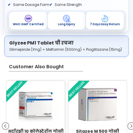
Same Dosage Form
Same Strength
WHO GMP Certified
Long Expiry
7 Days Easy Return
Glyzee PM1 Tablet ची रचना
Glimepiride (1mg) + Metformin (500mg) + Pioglitazone (15mg)
Customer Also Bought
BEST SELLER
BEST SELLER
अटॉरझी 10 कोलेस्टेरॉल गोळी
Sitazee M 500 गोळी