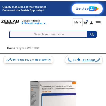
Quality medicines at their real price
Get App
Download the Zeelab App today !
0
Delivery Address
Togg
Select Location
navig
Home
Glyzee PM 1 गोळी
256 People bought this recently
4.8
4 Ratings