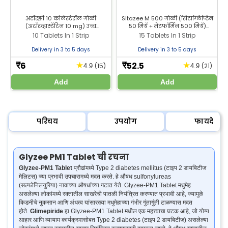
अटॉरझी 10 कोलेस्टेरॉल गोळी
Sitazee M 500 गोळी (सिटाग्लिप्टिन
(अटॉरव्हास्टॅटिन 10 mg) उच्च
50 मिग्रॅ + मेटफॉर्मिन 500 मिग्रॅ)
कोलेस्टेरॉलच्या उपचारासाठी वापरली
प्रौढांमध्ये टाइप 2 मधुमेहाच्या उपचारासाठी
10 Tablets In 1 Strip
15 Tablets In 1 Strip
जाते. झीलॅब फार्मसीमधून अटॉरझी 10
वापरली जाते. प्रभावी मधुमेह नियंत्रणासाठी
कोलेस्टेरॉल गोळी खरेदी करा.
Zeelab Pharmacy मधून Sitazee M
Delivery in 3 to 5 days
Delivery in 3 to 5 days
500 गोळी खरेदी करा.
6
52.5
★
★
₹
₹
(15)
(21)
4.9
4.9
Add
Add
परिचय
उपयोग
फायदे
Glyzee PM1 Tablet ची रचना
Glyzee-PM1 Tablet
प्रौढांमध्ये Type 2 diabetes mellitus (टाइप 2 डायबिटीज
मेलिटस) च्या प्रभावी उपचारामध्ये मदत करते. हे औषध sulfonylureas
(सल्फोनिलयुरिया) नावाच्या औषधांच्या गटात येते. Glyzee-PM1 Tablet मधुमेह
असलेल्या लोकांमध्ये रक्तातील साखरेची पातळी नियंत्रित करण्यात प्रभावी आहे, ज्यामुळे
किडनीचे नुकसान आणि अंधत्व यांसारख्या मधुमेहाच्या गंभीर गुंतागुंती टाळण्यास मदत
होते.
Glimepiride
हा Glyzee-PM1 Tablet मधील एक महत्त्वाचा घटक आहे, जो योग्य
आहार आणि व्यायाम कार्यक्रमासोबत Type 2 diabetes (टाइप 2 डायबिटीज) असलेल्या