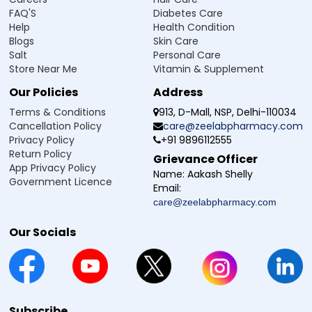
Naprozee DM 500 Tablet चे साइड इफेक्ट
FAQ'S
Diabetes Care
Naproxen Sodium Domperidone Tablet मुळे काही व्यक्तींमध्ये
Help
Health Condition
दुष्परिणाम होऊ शकतात. खाली दिलेली माहिती पूर्ण नाही आणि प्रत्येक
Blogs
Skin Care
व्यक्तीची प्रतिक्रिया वेगळी असू शकते. नेहमी वैद्यकीय सल्ला पाळा आणि
Salt
Personal Care
कोणतीही अनोखी लक्षणे दिसल्यास डॉक्टरांचा सल्ला घ्या.
Store Near Me
Vitamin & Supplement
मळमळ किंवा उलटी
Our Policies
Address
पोटदुखी
किंवा पोटातील अस्वस्थता
Terms & Conditions
913, D-Mall, NSP, Delhi-110034
अपचन किंवा जळजळ (heartburn)
Cancellation Policy
care@zeelabpharmacy.com
फुगलेपणा किंवा गॅस
Privacy Policy
+91 9896112555
गरगरणे किंवा डोकेदुखी
Return Policy
झोप येणे किंवा थकवा जाणवणे
Grievance Officer
App Privacy Policy
जुलाब (diarrhoea)
Name:
Aakash Shelly
Government Licence
तोंड कोरडे पडणे
Email:
सामान्य अशक्तपणा
care@zeelabpharmacy.com
Our Socials
Naprozee DM 500 Tablet ची सुरक्षा संबंधी सल्ला
Naproxen आणि domperidone गोळी काळजीपूर्वक आणि डॉक्टरांच्या
सल्ल्यानुसारच वापरावी. मूलभूत सुरक्षितता सूचना पाळल्यास दुष्परिणामांचा धोका
कमी होतो आणि औषध सुरक्षित पद्धतीने वापरले जाते.
हे औषध फक्त डॉक्टरांनी जसे लिहून दिले आहे तसेच वापरा आणि
Subscribe