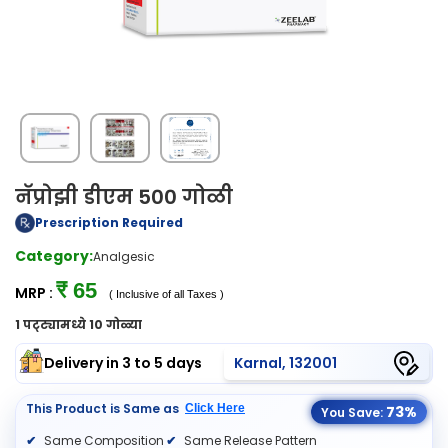
नॅप्रोझी डीएम 500 गोळी
Prescription Required
Category:
Analgesic
₹ 65
MRP :
( Inclusive of all Taxes )
1 पट्ट्यामध्ये 10 गोळ्या
Delivery in 3 to 5 days
Karnal, 132001
This Product is Same as
Click Here
73%
You Save:
Same Composition
Same Release Pattern