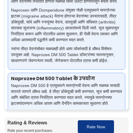
आणि वेदनांच्या स्थितीत होणारी मळमळ किंवा उलटी होण्यापासून बचाव करते.
Naproxen आणि Domperidone संयुक्‍त गोळी प्रामुख्याने मायग्रेनचा
झटका (migraine attack) येताना होणाऱ्या वेदनांच्या उपचारासाठी, तीव्र
डोकेदुखी, सांधे आणि स्नायूंच्या वेदना, दातदुखी आणि संधिवात (arthritis)
सारख्या सूजजन्य (inflammatory) आजारांमध्ये दिली जाते. सूज मूळापासून
नियंत्रित करून आणि पोटातील आराम सुधारून, ही गोळी वेदना लवकर आणि
अधिक आरामदायी पद्धतीने कमी करण्यात मदत करते.
ज्यांना तीव्र वेदनांसोबत मळमळही होते अशा लोकांसाठी हे औषध विशेषतः
उपयुक्त आहे. Naprozee DM 500 Tablet डॉक्टरांच्या सल्ल्यानुसार,
साधारणपणे जेवणानंतर घ्यावी, जेणेकरून पोटातील त्रास कमी होईल.
Naprozee DM 500 Tablet के उपयोग
Naprozee DM 500 हे प्रामुख्याने मायग्रेनची वेदना आणि मळमळ यासाठी
वापरले जाणारे औषध आहे. हे तीव्र डोकेदुखी कमी करण्यात, सूज कमी करण्यात
आणि संबंधित त्रास नियंत्रित करण्यात मदत करते, ज्यामुळे मायग्रेनच्या
झटक्यांदरम्यान अधिक आराम आणि दैनंदिन कामकाजात सुधारणा होते.
मायग्रेनशी संबंधित डोकेदुखी, वेदना आणि अशा स्थितींमुळे होणारा एकूण
शारीरिक त्रास कमी करण्यात मदत करते.
Rating & Reviews
मायग्रेनच्या झटक्यांदरम्यान होणारी मळमळ आणि उलटी नियंत्रित करण्यात
Rate Now
मदत करते.
Rate your recent purchases.