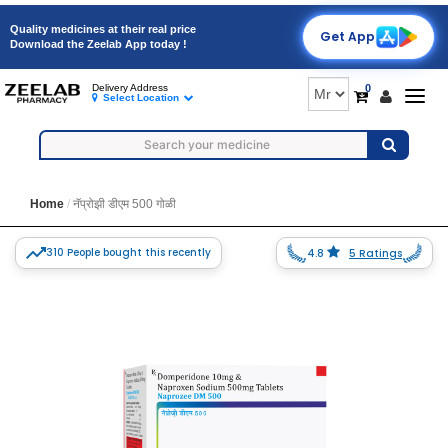
Quality medicines at their real price
Get App
Download the Zeelab App today !
0
Delivery Address
Togg
Select Location
navig
Home
नॅप्रोझी डीएम 500 गोळी
310 People bought this recently
4.8
5 Ratings