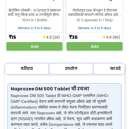
झेटोविन ऑक्सी - अॅडल्ट्स हे सामान्य
पॅन्टोराइड DSR कॅप्सूल हे पोटाच्या
M
सर्दी, फ्लू किंवा इतर अॅलर्जीमुळे होणारी
तक्रारींसाठी वापरले जाणारे औषध आहे. हे
नाकाची कोंडी किंवा बंद नाक कमी
औषध आम्लपित्ताची लक्षणे कमी करून
10ml In 1 Bottle
15 Capsules In 1 Strip
करण्यासाठी वापरले जाणारे जनरिक
पेप्टिक अल्सर बरे करण्यात मदत करते.
नाकातील ड्रॉप्स औषध आहे.
Delivery in 3 to 5 days
Delivery in 3 to 5 days
15
36
★
★
₹
₹
(26)
(85)
4.9
4.8
Add
Add
परिचय
उपयोग
फायदे
Naprozee DM 500 Tablet ची रचना
Naprozee DM 500 Tablet ही WHO-GMP प्रमाणित (WHO-
GMP-Certified) वेदना कमी करणारी संयुक्‍त औषधे आहे जी सूजेशी
(inflammation) संबंधित मध्यम ते तीव्र वेदना नियंत्रित करण्यासाठी
वापरली जाते. यात Naproxen आहे, जे नॉन-स्टेरॉइडल अँटी-इन्फ्लेमेटरी
ड्रग (NSAID) गटातील औषध आहे, जे वेदना, सूज आणि कडकपणा कमी
करण्यात मदत करते, तसेच Domperidone आहे, जे पचनास मदत करते