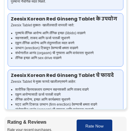
पुरुषांना नैसर्गिक मदत मिळते.
Zeesix Korean Red Ginseng Tablet के उपयोग
Zeesix Tablet मुख्यतः खालीलसाठी वापरली जाते:
पुरुषांचे लैंगिक आरोग्य आणि लैंगिक इच्छा (libido) वाढवणे
सहनशक्ती, ताकद आणि ऊर्जा पातळी सुधारणे
एकूण लैंगिक आरोग्य आणि तंदुरुस्तीला मदत करणे
उत्थान (erection) टिकवून ठेवण्याची क्षमता वाढवणे
संभोगातील आनंद (orgasm) ची गुणवत्ता आणि वारंवारता सुधारणे
लैंगिक इच्छा आणि sex drive वाढवणे
Zeesix Korean Red Ginseng Tablet चे फायदे
Zeesix Tablet चे मुख्य फायदे खालीलप्रमाणे आहेत:
शारीरिक क्रियाकलाप दरम्यान सहनशक्ती आणि ताकद वाढणे
एकूण आरोग्यासाठी ऊर्जा पातळी वाढणे
लैंगिक आरोग्य, इच्छा आणि कार्यक्षमता सुधारणे
घट्ट आणि टिकाऊ उत्थान (firm erection) ठेवण्याची क्षमता वाढणे
संभोगातील आनंद (orgasm) ची गुणवत्ता आणि वारंवारता सुधारणे
लैंगिक इच्छा आणि समाधान वाढणे
Rating & Reviews
Rate Now
Rate your recent purchases.