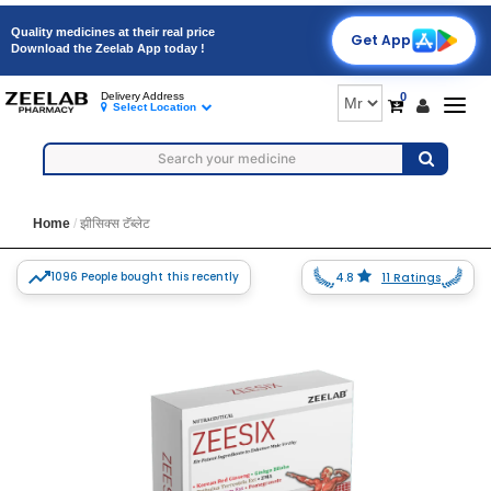
Quality medicines at their real price
Get App
Download the Zeelab App today !
0
Delivery Address
Togg
Select Location
navig
Home
झीसिक्स टॅब्लेट
1096 People bought this recently
4.8
11 Ratings