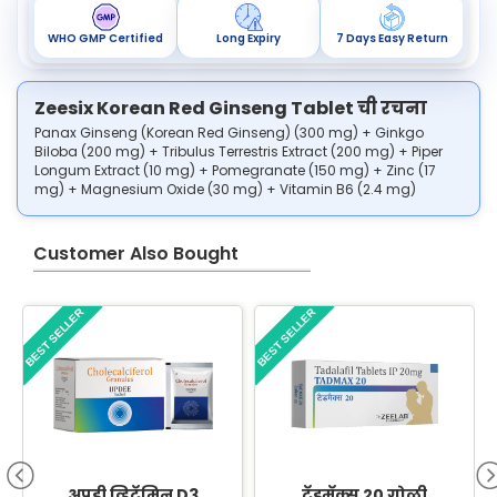
WHO GMP Certified
Long Expiry
7 Days Easy Return
Zeesix Korean Red Ginseng Tablet ची रचना
Panax Ginseng (Korean Red Ginseng) (300 mg) + Ginkgo
Biloba (200 mg) + Tribulus Terrestris Extract (200 mg) + Piper
Longum Extract (10 mg) + Pomegranate (150 mg) + Zinc (17
mg) + Magnesium Oxide (30 mg) + Vitamin B6 (2.4 mg)
Customer Also Bought
BEST SELLER
BEST SELLER
B
अपडी व्हिटॅमिन D3
टॅडमॅक्स 20 गोळी