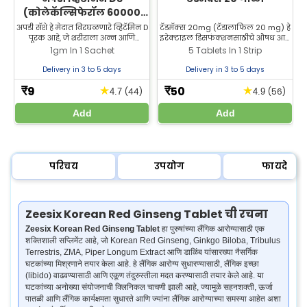
(कोलेकॅल्सिफेरॉल 60000
IU) सॅशे | हाडे आणि सांध्यांच्या
अपडी सॅशे हे मेदात विरघळणारे व्हिटॅमिन D
टॅडमॅक्स 20mg (टॅडालाफिल 20 mg) हे
पूरक आहे, जे शरीराला अन्न आणि
इरेक्टाइल डिसफंक्शनसाठीचे औषध आहे.
स
आरोग्यासाठी
पूरकांमधील कॅल्शियम आणि फॉस्फरस
पुरुषांमधील इरेक्टाइल डिसफंक्शनसाठी
1gm In 1 Sachet
5 Tablets In 1 Strip
शोषून घेण्यास मदत करते. खरेदीसाठी
विश्वासार्ह औषध, ज्याचा परिणाम मजबूत
आमच्या वेबसाइटला भेट द्या.
आणि दीर्घकाळ टिकणारा असतो.
Delivery in 3 to 5 days
Delivery in 3 to 5 days
9
50
★
★
₹
₹
(44)
(56)
4.7
4.9
Add
Add
परिचय
उपयोग
फायदे
Zeesix Korean Red Ginseng Tablet ची रचना
Zeesix Korean Red Ginseng Tablet
हा पुरुषांच्या लैंगिक आरोग्यासाठी एक
शक्तिशाली सप्लिमेंट आहे, जो Korean Red Ginseng, Ginkgo Biloba, Tribulus
Terrestris, ZMA, Piper Longum Extract आणि डाळिंब यांसारख्या नैसर्गिक
घटकांच्या मिश्रणाने तयार केला आहे. हे लैंगिक आरोग्य सुधारण्यासाठी, लैंगिक इच्छा
(libido) वाढवण्यासाठी आणि एकूण तंदुरुस्तीला मदत करण्यासाठी तयार केले आहे. या
घटकांच्या अनोख्या संयोजनाची क्लिनिकल चाचणी झाली आहे, ज्यामुळे सहनशक्ती, ऊर्जा
पातळी आणि लैंगिक कार्यक्षमता सुधारते आणि ज्यांना लैंगिक आरोग्याच्या समस्या आहेत अशा