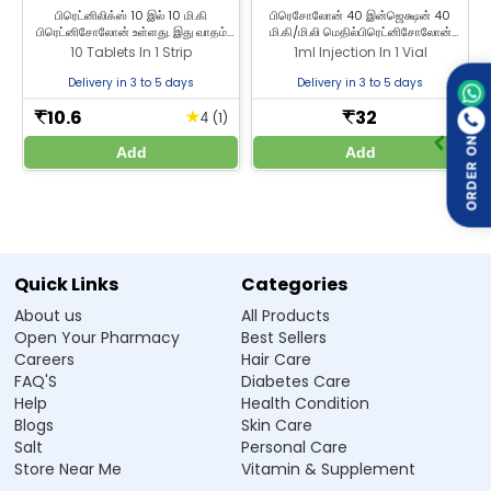
எடுத்துக்கொள்ளலாம்?
பிரெட்னிலிக்ஸ் 10 இல் 10 மி.கி
பிரெசோலோன் 40 இன்ஜெக்ஷன் 40
பிரெட்னிசோலோன் உள்ளது. இது வாதம்
மி.கி/மி.லி மெதில்பிரெட்னிசோலோன்
(ஆர்த்ரைடிஸ்), ஒவ்வாமை போன்ற
கொண்டது. இது மூட்டு வலி (ஆர்த்ரைடிஸ்)
10 Tablets In 1 Strip
1ml Injection In 1 Vial
Q4. Prednilix 5 Tablet குழந்தைகளுக்கு பாதுகாப்பானதா?
நிலைகளில் ஏற்படும் வீக்கத்தை குறைக்க
மற்றும் ஒவ்வாமை போன்ற நிலைகளில்
உதவுகிறது. 10 மி.கி பிரெட்னிசோலோன்
வீக்கத்தை குறைக்க
Delivery in 3 to 5 days
Delivery in 3 to 5 days
மாத்திரைகளை ஜீலாப் மருந்தகத்தில்
பயன்படுத்தப்படுகிறது. சிறந்த விலையில்
Q5. நான் நன்றாக உணர்ந்தால் Prednilix 5 Tablet-ஐ
வாங்கலாம்.
பிரெசோலோன் 40 இன்ஜெக்ஷனை
10.6
32
★
₹
₹
(1)
4
நிறுத்தலாமா?
Zeelab மருந்தகத்தில் வாங்குங்கள்.
ORDER ON
Add
Add
Q6.
Q7.
Quick Links
Categories
Manufacturer / Marketer:
About us
All Products
Zeelab Pharmacy Pvt Ltd.
Open Your Pharmacy
Best Sellers
Careers
Hair Care
Written By
Reviewed By
FAQ'S
Diabetes Care
Dr. Himani Gupta
Dr. Anubhav Singh
Help
Health Condition
PhD in Pharmacology
M.B.B.S
Blogs
Skin Care
Salt
Personal Care
Store Near Me
Vitamin & Supplement
பொறுப்புத்துறப்பு :
Zeelab Pharmacy வழங்கும் சுகாதார தகவல்கள் அறிவு நோக்கத்திற்காக மட்டுமே. தானாக
மருந்து எடுத்துக்கொள்ள வேண்டாம். எந்த மருந்தையாவது அல்லது சிகிச்சையாவது தொடங்கும் முன், நிறுத்தும்