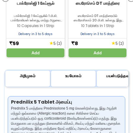
டாக்ரோஸ்ஜி 1 கேப்சூல்
பைரோசெம் DT மாத்திரை
டாக்ரோஸ்ஜி 1 கேப்சூலில் 1 மி.கி.
பைரோசெம் DT மாத்திரையில்
டாக்ரோலிமஸ் உள்ளது, மாற்று அறுவை
பைரோசிகாம் 20 மி.கி. உள்ளது. இது
சிகிச்சைக்கு பின் உறுப்பு நிராகரிப்பைத்
மூட்டுகள் மற்றும் தசைகளில் ஏற்படும் வலி
10 Capsules In 1 Strip
10 Tablets In 1 Strip
தடுக்க பயன்படுத்தப்படுகிறது. இன்று
மற்றும் வீக்கத்தை குறைக்க உதவுகிறது.
ஜீலாப் பார்மசியில் இருந்து டாக்ரோஸ்ஜி 1
சிறந்த விலையில் Zeelab மருந்தகத்தில்
Delivery in 3 to 5 days
Delivery in 3 to 5 days
கேப்சூலை வாங்குங்கள்.
இருந்து பைரோசிகாம் கரையக்கூடிய
மாத்திரையை வாங்குங்கள்.
59
8
★
★
₹
₹
(2)
(2)
5
5
Add
Add
அறிமுகம்
உபயோகம்
பயன்படுத்தவும்
Prednilix 5 Tablet அமைப்பு
Prednilix 5 மாத்திரை Prednisolone 5 mg கொண்டுள்ளது, இது அழற்சி
மற்றும் ஒவ்வாமை (Allergic reaction) களை சிகிச்சை செய்ய
பயன்படுத்தப்படும் ஒரு corticosteroid (கோர்டிகோஸ்டீராய்டு) மருந்து. இது
பொதுவாக பல மருத்துவ நிலைகளில் வீக்கம், சிவப்பு மற்றும் வலியை குறைக்க
எழுதப்படுகிறது. இந்த மாத்திரை நோய் எதிர்ப்பு அமைப்பு கோளாறுகளை