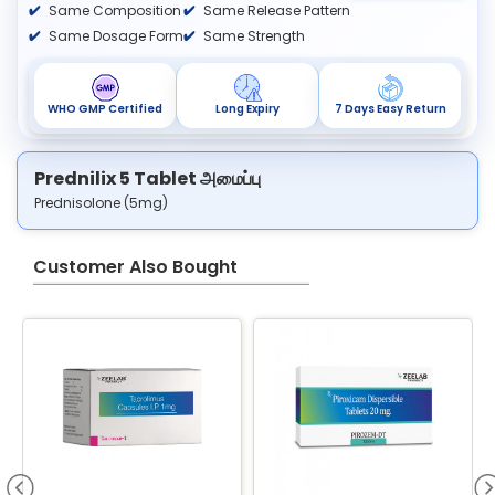
Same Composition
Same Release Pattern
Same Dosage Form
Same Strength
WHO GMP Certified
Long Expiry
7 Days Easy Return
Prednilix 5 Tablet அமைப்பு
Prednisolone (5mg)
Customer Also Bought
B