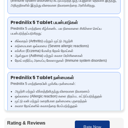
(Immune system disorders) கட்டுப்படுத்த ஒரு பயனுள்ள தேர்வாக இருந்து,
அறிகுறிகளில் இருந்து விரைவான நிவாரணத்தை அளிக்கிறது.
Prednilix 5 Tablet பயன்பாடுகள்
Prednilix 5 மாத்திரை கீழ்க்கண்ட பல நிலைகளை சிகிச்சை செய்ய
பயன்படுத்தப்படுகிறது:
கீல்வாதம் (Arthritis) மற்றும் மூட்டு அழற்சி
கடுமையான ஒவ்வாமை (Severe allergic reactions)
எக்சீமா (Eczema) போன்ற தோல் நோய்கள்
ஆஸ்துமா (Asthma) மற்றும் சுவாச பிரச்சினைகள்
நோய் எதிர்ப்பு அமைப்பு கோளாறுகள் (Immune system disorders)
Prednilix 5 Tablet நன்மைகள்
Prednilix 5 மாத்திரையின் முக்கிய நன்மைகள்:
அழற்சி மற்றும் வீக்கத்திலிருந்து விரைவான நிவாரணம்
ஒவ்வாமை (Allergic reaction) களை திறம்பட கட்டுப்படுத்துதல்
மூட்டு வலி மற்றும் உறைபோன தன்மையை குறைத்தல்
சுவாச நோய்களில் சுவாசத்தை மேம்படுத்துதல்
Prednisolone 5mg Tablet அது எப்படி வேலை
Rating & Reviews
செய்கிறது
Rate Now