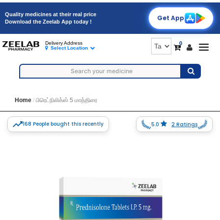
Quality medicines at their real price
Get App
Download the Zeelab App today !
0
Delivery Address
Togg
Select Location
navig
Home
பிரெட்நிலிக்ஸ் 5 மாத்திரை
168 People bought this recently
5.0
2 Ratings