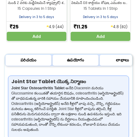
నుండి Z వరకు మల్టీవిటమిన్ క్యాప్సూల్) శక్తి
విటమిన్ D3 కాల్షియం శోషణ, ఎముకల బలం
సప్లిమెంట్‌గా ఉపయోగిస్తారు. ఉత్తమ
మరియు పళ్ల ఆరోగ్యాన్ని మెరుగుపరచడంలో
త
15 Capsules In 1 Strip
15 Tablets In 1 Strip
ఆరోగ్యానికి జీల్యాబ్ ఫార్మసీ నుండి A నుండి Z
సహాయపడుతుంది. రోజువారీ కాల్షియం
వరకు మల్టీవిటమిన్ కొనండి.
అవసరాలకు అనుకూలం. జీల్యాబ్ ఫార్మసీలో
ర
Delivery in 3 to 5 days
Delivery in 3 to 5 days
లభ్యం.
25
11.25
★
★
₹
₹
(44)
(82)
4.9
4.8
Add
Add
పరిచయం
ఉపయోగం
లాభాలు
Joint Star Tablet యొక్క నిర్మాణం
Joint Star Osteoarthritis Tablet
అనేది Diacerein మరియు
Glucosamine కలయికతో తయారైన ఔషధం, osteoarthritis (ఆస్టియోఆర్థ్రైటిస్)
తో బాధపడుతున్న వారికి సహాయం చేయడానికి రూపొందించబడింది.
Osteoarthritis (ఆస్టియోఆర్థ్రైటిస్) అనేది కీళ్లలో వాపు వచ్చి, నొప్పి, గట్టిపడటం
మరియు ఊబ్బు కలిగించే పరిస్థితి. Joint Star కీళ్లలో వాపును తగ్గించి, కీళ్ల
పనితీరును మెరుగుపరచడం ద్వారా ఈ లక్షణాల నుండి ఉపశమనం ఇస్తుంది. ఇది
osteoarthritis (ఆస్టియోఆర్థ్రైటిస్) ను దీర్ఘకాలం నియంత్రించడంలో
సహాయపడుతుంది, దాంతో నొప్పి లేకుండా కదలడం, రోజువారీ పనులు చేయడం
సులభం అవుతుంది.