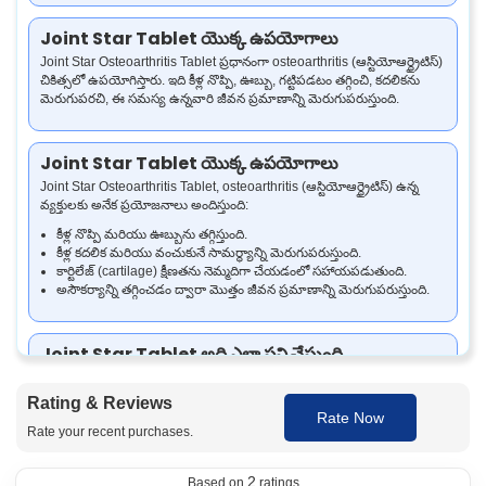
Joint Star Tablet యొక్క ఉపయోగాలు
Joint Star Osteoarthritis Tablet ప్రధానంగా osteoarthritis (ఆస్టియోఆర్థ్రైటిస్)
చికిత్సలో ఉపయోగిస్తారు. ఇది కీళ్ల నొప్పి, ఊబ్బు, గట్టిపడటం తగ్గించి, కదలికను
మెరుగుపరచి, ఈ సమస్య ఉన్నవారి జీవన ప్రమాణాన్ని మెరుగుపరుస్తుంది.
Joint Star Tablet యొక్క ఉపయోగాలు
Joint Star Osteoarthritis Tablet, osteoarthritis (ఆస్టియోఆర్థ్రైటిస్) ఉన్న
వ్యక్తులకు అనేక ప్రయోజనాలు అందిస్తుంది:
కీళ్ల నొప్పి మరియు ఊబ్బును తగ్గిస్తుంది.
కీళ్ల కదలిక మరియు వంచుకునే సామర్థ్యాన్ని మెరుగుపరుస్తుంది.
కార్టిలేజ్ (cartilage) క్షీణతను నెమ్మదిగా చేయడంలో సహాయపడుతుంది.
అసౌకర్యాన్ని తగ్గించడం ద్వారా మొత్తం జీవన ప్రమాణాన్ని మెరుగుపరుస్తుంది.
Joint Star Tablet అది ఎలా పని చేస్తుంది
Joint Star Osteoarthritis Tablet, Diacerein యొక్క వాపు తగ్గించే (anti-
inflammatory) ప్రభావం మరియు Glucosamine యొక్క కార్టిలేజ్ (cartilage)
Rating & Reviews
మరమ్మత్తు చేసే ప్రయోజనాలను కలిపి పనిచేస్తుంది. Diacerein కీళ్లలో వాపును
Rate Now
Rate your recent purchases.
తగ్గించడంలో సహాయపడుతుంది, Glucosamine కార్టిలేజ్ ఆరోగ్యాన్ని
మెరుగుపరచి, మరింత నష్టం జరగకుండా కాపాడి, కీళ్ల కదలికను మెరుగుపరుస్తుంది.
2
Based on
ratings