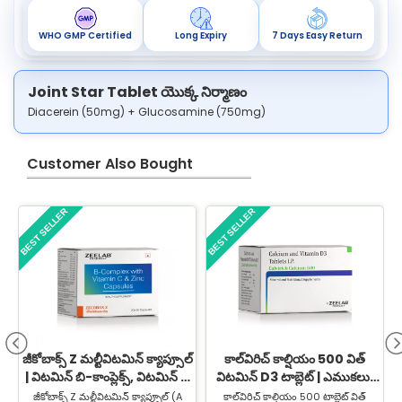
WHO GMP Certified
Long Expiry
7 Days Easy Return
Joint Star Tablet యొక్క నిర్మాణం
Diacerein (50mg) + Glucosamine (750mg)
Customer Also Bought
BEST SELLER
BEST SELLER
B
జీకోబాక్స్ Z మల్టీవిటమిన్ క్యాప్సూల్
కాల్‌విరిచ్ కాల్షియం 500 విత్
| విటమిన్ బి-కాంప్లెక్స్, విటమిన్ C
విటమిన్ D3 టాబ్లెట్ | ఎముకలు,
& జింక్ సప్లిమెంట్
కీళ్లు & కండరాల సంరక్షణ కోసం
జీకోబాక్స్ Z మల్టీవిటమిన్ క్యాప్సూల్ (A
కాల్‌విరిచ్ కాల్షియం 500 టాబ్లెట్ విత్