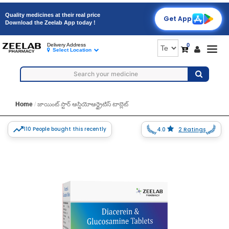
Quality medicines at their real price
Get App
Download the Zeelab App today !
0
Delivery Address
Togg
Select Location
navig
Home
జాయింట్ స్టార్ ఆస్టియోఆర్థ్రైటిస్ టాబ్లెట్
110 People bought this recently
4.0
2 Ratings