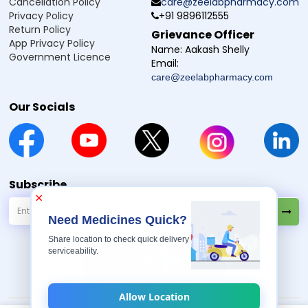
Cancellation Policy
care@zeelabpharmacy.com
Privacy Policy
+91 9896112555
డిస్క్లైమర్ :
Zeelab Pharmacy ద్వార ప్రధాన్ కి గై స్వాస్థ్య సంబంధం ఉద్దేశ్య సే है. కిసి భీ స్వాస్థ్య సమస్య లేదా స్థితి
Return Policy
Grievance Officer
స్వయం దవ న లేదు. కిసి భీ దవా యా ఉపచార కో షురూ కరణే, బంద కరణే యోగ్య చికిత్స సే పరమర్ష అవశ్య కరెన్.
App Privacy Policy
Name:
Aakash Shelly
Government Licence
Email:
care@zeelabpharmacy.com
Our Socials
Subscribe
×
Need Medicines Quick?
Share location to check quick delivery
serviceability.
Allow Location