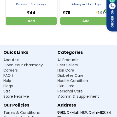
డియాసెరిన్ 50 క్యాప్సూల్‌ను జీల్యాబ్ ఫార్మసీ
Delivery in 3 to 5 days
Delivery in 3 to 5 days
నుండి ఉత్తమ ధరకు కొనండి.
ORDER ON
Q4. నేను గర్భవతిని అయితే Joint Star తీసుకోవచ్చా?
44
75
★
₹
₹
(10)
4.9
Add
Add
Q5. Joint Star Osteoarthritis Tablet ప్రభావం
కనిపించడానికి ఎంత సమయం పడుతుంది?
Manufacturer / Marketer:
Quick Links
Categories
Zeelab Pharmacy Pvt Ltd.
About us
All Products
Written By
Reviewed By
Open Your Pharmacy
Best Sellers
Dr. Himani Gupta
Dr. Anubhav Singh
Careers
Hair Care
PhD in Pharmacology
M.B.B.S
FAQ'S
Diabetes Care
Help
Health Condition
Blogs
Skin Care
References
Salt
Personal Care
https://www.torrentpharma.com/assets/1145_ed45e67223.pd
Store Near Me
Vitamin & Supplement
f
https://mohpublic.z6.web.core.windows.net/IsraelDrugs/Arc
Our Policies
Address
Rishum01_6_164528016.pdf
Terms & Conditions
913, D-Mall, NSP, Delhi-110034
https://pmc.ncbi.nlm.nih.gov/articles/PMC4359794/