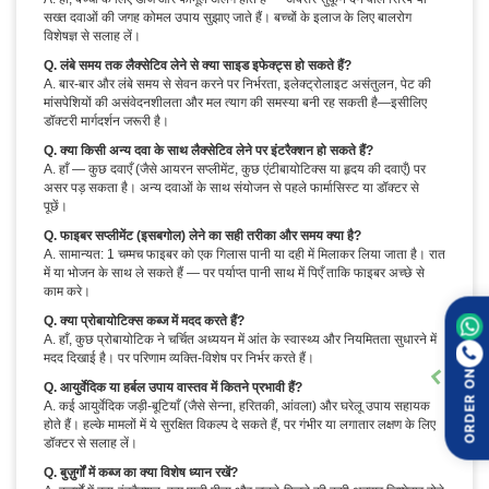
सख्त दवाओं की जगह कोमल उपाय सुझाए जाते हैं। बच्चों के इलाज के लिए बालरोग
विशेषज्ञ से सलाह लें।
Q. लंबे समय तक लैक्सेटिव लेने से क्या साइड इफेक्ट्स हो सकते हैं?
A. बार-बार और लंबे समय से सेवन करने पर निर्भरता, इलेक्ट्रोलाइट असंतुलन, पेट की
मांसपेशियों की असंवेदनशीलता और मल त्याग की समस्या बनी रह सकती है—इसीलिए
डॉक्टरी मार्गदर्शन जरूरी है।
Q. क्या किसी अन्य दवा के साथ लैक्सेटिव लेने पर इंटरैक्शन हो सकते हैं?
A. हाँ — कुछ दवाएँ (जैसे आयरन सप्लीमेंट, कुछ एंटीबायोटिक्स या हृदय की दवाएँ) पर
असर पड़ सकता है। अन्य दवाओं के साथ संयोजन से पहले फार्मासिस्ट या डॉक्टर से
पूछें।
Q. फाइबर सप्लीमेंट (इसबगोल) लेने का सही तरीका और समय क्या है?
A. सामान्यत: 1 चम्मच फाइबर को एक गिलास पानी या दही में मिलाकर लिया जाता है। रात
में या भोजन के साथ ले सकते हैं — पर पर्याप्त पानी साथ में पिएँ ताकि फाइबर अच्छे से
काम करे।
Q. क्या प्रोबायोटिक्स कब्ज में मदद करते हैं?
A. हाँ, कुछ प्रोबायोटिक ने चर्चित अध्ययन में आंत के स्वास्थ्य और नियमितता सुधारने में
मदद दिखाई है। पर परिणाम व्यक्ति-विशेष पर निर्भर करते हैं।
ORDER ON
Q. आयुर्वेदिक या हर्बल उपाय वास्तव में कितने प्रभावी हैं?
A. कई आयुर्वेदिक जड़ी-बूटियाँ (जैसे सेन्ना, हरितकी, आंवला) और घरेलू उपाय सहायक
होते हैं। हल्के मामलों में ये सुरक्षित विकल्प दे सकते हैं, पर गंभीर या लगातार लक्षण के लिए
डॉक्टर से सलाह लें।
Q. बुज़ुर्गों में कब्ज का क्या विशेष ध्यान रखें?