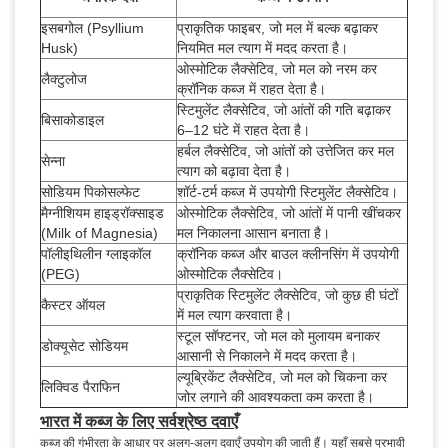
इसबगोल (Psyllium
प्राकृतिक फाइबर, जो मल में बल्क बढ़ाकर
Husk)
नियमित मल त्याग में मदद करता है।
ओस्मोटिक लैक्सेटिव, जो मल को नरम कर
लैक्टुलोज
क्रॉनिक कब्ज में राहत देता है।
स्टिमुलेंट लैक्सेटिव, जो आंतों की गति बढ़ाकर
बिसाकोडाइल
6–12 घंटे में राहत देता है।
हर्बल लैक्सेटिव, जो आंतों को उत्तेजित कर मल
सेन्ना
त्याग को बढ़ावा देता है।
सोडियम पिकोसल्फेट
शॉर्ट-टर्म कब्ज में उपयोगी स्टिमुलेंट लैक्सेटिव।
मैग्नीशियम हाइड्रॉक्साइड
ओस्मोटिक लैक्सेटिव, जो आंतों में पानी खींचकर
(Milk of Magnesia)
मल निकालना आसान बनाता है।
पॉलीइथिलीन ग्लाइकॉल
क्रॉनिक कब्ज और बाउल क्लीनसिंग में उपयोगी
(PEG)
ओस्मोटिक लैक्सेटिव।
प्राकृतिक स्टिमुलेंट लैक्सेटिव, जो कुछ ही घंटों
कैस्टर ऑयल
में मल त्याग करवाता है।
स्टूल सॉफ्टनर, जो मल को मुलायम बनाकर
डोक्यूसेट सोडियम
आसानी से निकालने में मदद करता है।
ल्यूब्रिकेंट लैक्सेटिव, जो मल को चिकना कर
लिक्विड पैराफिन
जोर लगाने की आवश्यकता कम करता है।
भारत में कब्ज के लिए सर्वश्रेष्ठ दवाएँ
कब्ज की गंभीरता के आधार पर अलग-अलग दवाएँ उपयोग की जाती हैं। यहाँ सबसे प्रभावी