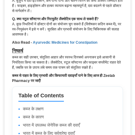
A. बुज़ुर्गों में दवा-इंटरैक्शन, कम पानी पीना और चलने-फिरने की कमी अक्सर जिम्मेदार होते
हैं। फाइबर, हाइड्रेशन और हल्का व्यायाम बढ़ाना महत्वपूर्ण है; दवा बदलने से पहले डॉक्टर
से मार्गदर्शन लें।
Q. क्या स्टूल सॉफ्टनर और स्टिमुलेंट लैक्सेटिव एक साथ ले सकते हैं?
A. कुछ स्थितियों में डॉक्टर दोनों का संयोजन चुन सकते हैं (विशेषकर कठिन कब्ज में), पर
स्व-नियुबंधन में इसे न करें। सुरक्षित और प्रभावी संयोजन के लिए चिकित्सक की सलाह
आवश्यक है।
Also Read -
Ayurvedic Medicines for Constipation
निष्कर्ष
कब्ज का सही उपचार, संतुलित आहार और स्वस्थ दिनचर्या अपनाकर इसे आसानी से
नियंत्रित किया जा सकता है। लैक्सेटिव, स्टूल सॉफ्टनर और फाइबर सप्लीमेंट राहत देते
हैं, जबकि घर के उपाय लंबे समय तक पाचन को संतुलित रखते हैं।
कब्ज से राहत के लिए प्रभावी और किफायती दवाइयाँ पाने के लिए आज ही Zeelab
Pharmacy पर जाएँ!
Table of Contents
कब्ज के लक्षण
कब्ज के कारण
भारत में उपलब्ध जेनेरिक कब्ज की दवाएँ
भारत में कब्ज के लिए सर्वश्रेष्ठ दवाएँ