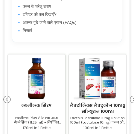
कब्ज के घरेलू उपाय
डॉक्टर को कब दिखाएँ?
अक्सर पूछे जाने वाले प्रश्न (FAQs)
निष्कर्ष
5
लक्ष्मीलक सिरप
लैक्टोलिक्स लैक्टुलोज 10mg
सॉल्यूशन 100ml
में
लक्ष्मील्क सिरप में मिल्क ऑफ
Lactolix Lactulose 10mg Solution
मैग्नेशिया (11.25 ml) + लिक्विड
100ml (Lactulose 10mg) कब्ज और
इस
ओं
पैराफिन (3.75 ml) होता है। यह कब्ज से
आंत की समस्याओं के इलाज में उपयोगी
र
170ml In 1 Bottle
100ml In 1 Bottle
ता
राहत के लिए उपयोग होता है। Zeelab
है। Zeelab Pharmacy से Lactolix दवा