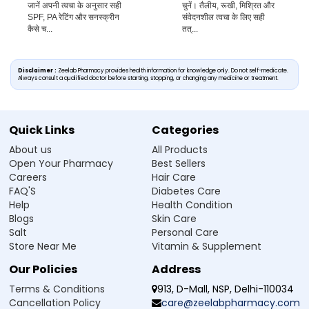
जानें अपनी त्वचा के अनुसार सही
चुनें। तैलीय, रूखी, मिश्रित और
SPF, PA रेटिंग और सनस्क्रीन
संवेदनशील त्वचा के लिए सही
कैसे च...
तत्...
Disclaimer :
Zeelab Pharmacy provides health information for knowledge only. Do not self-medicate.
Always consult a qualified doctor before starting, stopping, or changing any medicine or treatment.
Quick Links
Categories
About us
All Products
Open Your Pharmacy
Best Sellers
Careers
Hair Care
FAQ'S
Diabetes Care
Help
Health Condition
Blogs
Skin Care
Salt
Personal Care
Store Near Me
Vitamin & Supplement
Our Policies
Address
Terms & Conditions
913, D-Mall, NSP, Delhi-110034
Cancellation Policy
care@zeelabpharmacy.com