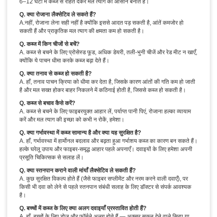
6–12 घंटों में कब्ज से राहत देकर मल त्याग को आसान बनाते हैं।
Q. क्या रोजाना लैक्सेटिव ले सकते हैं?
A.नहीं, रोजाना लेना सही नहीं है क्योंकि इससे आदत पड़ सकती है, आंतें कमजोर हो
सकती हैं और प्राकृतिक मल त्याग की क्षमता कम हो सकती है।
Q. कब्ज में किन चीजों से बचें?
A. कब्ज से बचने के लिए प्रोसेस्ड फूड, अधिक डेयरी, तली-भुनी चीजें और रेड मीट न खाएँ,
क्योंकि ये पाचन धीमा करके कब्ज बढ़ा देते हैं।
Q. क्या तनाव से कब्ज हो सकती है?
A. हाँ, तनाव पाचन क्रिया को धीमा कर देता है, जिसके कारण आंतों की गति कम हो जाती
है और मल सख्त होकर बाहर निकलने में कठिनाई होती है, जिससे कब्ज हो सकती है।
Q. कब्ज से बचाव कैसे करें?
A. कब्ज से बचने के लिए फाइबरयुक्त आहार लें, पर्याप्त पानी पिएं, रोजाना हल्का व्यायाम
करें और मल त्याग की इच्छा को कभी न रोकें, हमेशा।
Q. क्या गर्भावस्था में कब्ज सामान्य है और क्या यह सुरक्षित है?
A. हाँ, गर्भावस्था में हार्मोनल बदलाव और बढ़ता हुआ गर्भाशय कब्ज का कारण बन सकते हैं।
हल्के घरेलू उपाय और फाइबर-समृद्ध आहार पहले अपनाएँ। दवाइयों के लिए हमेशा अपनी
प्रसूति चिकित्सक से सलाह लें।
Q. क्या स्तनपान कराने वाली मांयाँ लैक्सेटिव ले सकती हैं?
A. कुछ सुरक्षित विकल्प होते हैं (जैसे फाइबर सप्लीमेंट और नरम करने वाली दवाएँ), पर
किसी भी दवा को लेने से पहले स्तनपान संबंधी सलाह के लिए डॉक्टर से संपर्क आवश्यक
है।
Q. बच्चों में कब्ज के लिए क्या अलग दवाइयाँ प्रस्तावित होती हैं?
A. हाँ, बच्चों के लिए डोज और फॉर्मूले अलग होते हैं — अक्सर सुकून देने वाले सिरप या