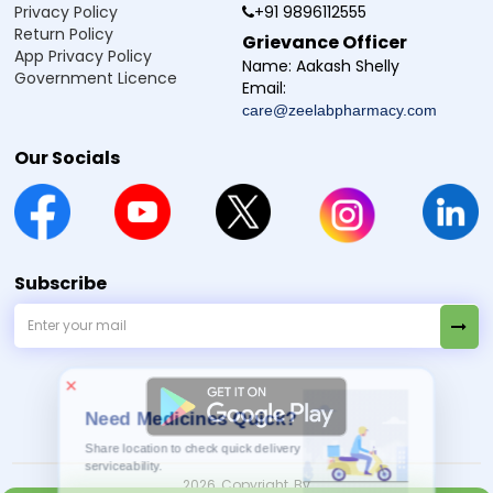
Privacy Policy
+91 9896112555
Return Policy
Grievance Officer
App Privacy Policy
Name:
Aakash Shelly
Government Licence
Email:
care@zeelabpharmacy.com
Our Socials
Subscribe
×
Need Medicines Quick?
Share location to check quick delivery
serviceability.
Allow Location
2026 Copyright By