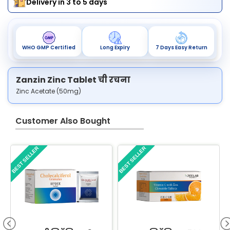
Delivery in 3 to 5 days
WHO GMP Certified
Long Expiry
7 Days Easy Return
Zanzin Zinc Tablet ची रचना
Zinc Acetate (50mg)
Customer Also Bought
BEST SELLER
BEST SELLER
B