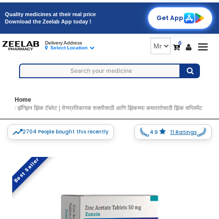
Quality medicines at their real price
Get App
Download the Zeelab App today !
0
Delivery Address
Togg
Select Location
navig
Home
झॅन्झिन झिंक टॅब्लेट | रोगप्रतिकारक शक्तीसाठी आणि झिंकच्या कमतरतेसाठी झिंक सप्लिमेंट
2704 People bought this recently
4.9
11 Ratings
Best Seller