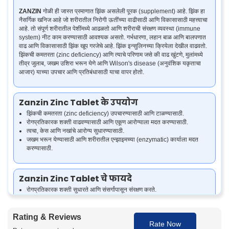
ZANZIN
गोळी ही जास्त प्रमाणात झिंक असलेली पूरक (supplement) आहे. झिंक हा
नैसर्गिक खनिज आहे जो शरीरातील निरोगी ऊतींच्या वाढीसाठी आणि विकासासाठी महत्त्वाचा
आहे. तो संपूर्ण शरीरातील पेशींमध्ये आढळतो आणि शरीराची संरक्षण व्यवस्था (immune
system) नीट काम करण्यासाठी आवश्यक असतो. गर्भधारणा, लहान बाळ आणि बालपणात
वाढ आणि विकासासाठी झिंक खूप गरजेचे आहे. झिंक इन्सुलिनच्या क्रियेला देखील वाढवतो.
झिंकची कमतरता (zinc deficiency) आणि त्याचे परिणाम जसे की वाढ खुंटणे, मुलांमध्ये
तीव्र जुलाब, जखम उशिरा भरून येणे आणि Wilson's disease (अनुवंशिक यकृताचा
आजार) याच्या उपचार आणि प्रतिबंधासाठी याचा वापर होतो.
Zanzin Zinc Tablet के उपयोग
झिंकची कमतरता (zinc deficiency) उपचारण्यासाठी आणि टाळण्यासाठी.
रोगप्रतिकारक शक्ती वाढवण्यासाठी आणि एकूण आरोग्याला मदत करण्यासाठी.
त्वचा, केस आणि नखांचे आरोग्य सुधारण्यासाठी.
जखम भरून येण्यासाठी आणि शरीरातील एन्झाइमच्या (enzymatic) कार्याला मदत
करण्यासाठी.
Zanzin Zinc Tablet चे फायदे
रोगप्रतिकारक शक्ती सुधारते आणि संसर्गांपासून संरक्षण करते.
निरोगी त्वचा, नखे आणि केसांची वाढ यांना मदत करते.
जखम भरून येणे आणि ऊतींची दुरुस्ती यांना मदत करते.
शरीरातील एन्झाइमच्या (enzymatic) योग्य कार्यासाठी मदत करते.
Rating & Reviews
Rate Now