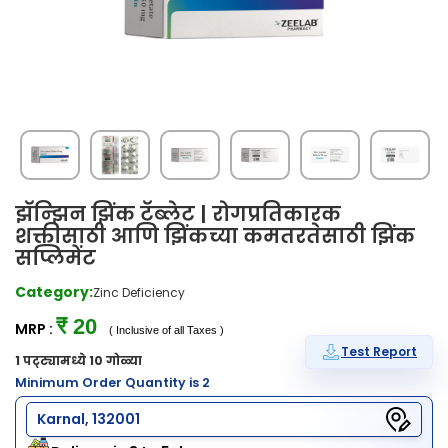
झॅन्झिन झिंक टॅब्लेट | रोगप्रतिकारक
शक्तीसाठी आणि झिंकच्या कमतरतेसाठी झिंक
सप्लिमेंट
Category:
Zinc Deficiency
₹ 20
MRP :
( Inclusive of all Taxes )
Test Report
1 पट्ट्यामध्ये 10 गोळ्या
Minimum Order Quantity is 2
Karnal, 132001