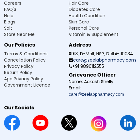
Review
Careers
Hair Care
FAQ'S
Diabetes Care
Help
Health Condition
Sunil Mourya
-
Verified Buyer
Blogs
Skin Care
on Sep 16, 2025
5
Salt
Personal Care
Store Near Me
Review
Vitamin & Supplement
Good tablets
Our Policies
Address
Terms & Conditions
913, D-Mall, NSP, Delhi-110034
Pramod Verma
-
Verified Buyer
Cancellation Policy
care@zeelabpharmacy.com
Privacy Policy
+91 9896112555
on May 18, 2025
5
Return Policy
Grievance Officer
Review
App Privacy Policy
Name:
Aakash Shelly
Excellent Zinc tablet for every person.
Government Licence
Email:
care@zeelabpharmacy.com
Syed Sameen Akhtar
-
Verified Buyer
Our Socials
on Feb 05, 2024
5
user satisfaction
using this medicine for couple of months and it is effective