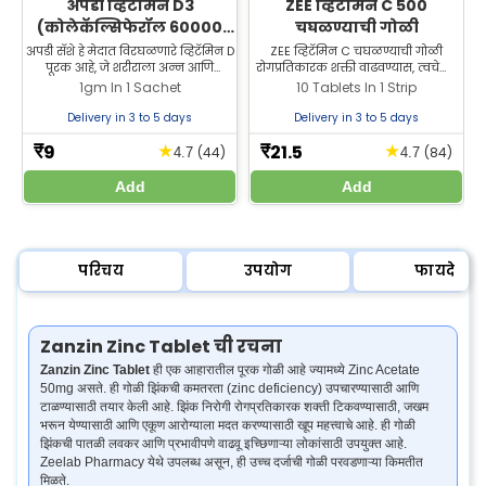
अपडी व्हिटॅमिन D3
ZEE व्हिटॅमिन C 500
(कोलेकॅल्सिफेरॉल 60000
चघळण्याची गोळी
IU) सॅशे | हाडे आणि सांध्यांच्या
अपडी सॅशे हे मेदात विरघळणारे व्हिटॅमिन D
ZEE व्हिटॅमिन C चघळण्याची गोळी
पूरक आहे, जे शरीराला अन्न आणि
रोगप्रतिकारक शक्ती वाढवण्यास, त्वचेच्या
आरोग्यासाठी
पूरकांमधील कॅल्शियम आणि फॉस्फरस
आरोग्याला मदत करण्यास आणि
क
1gm In 1 Sachet
10 Tablets In 1 Strip
शोषून घेण्यास मदत करते. खरेदीसाठी
अँटिऑक्सिडंट संरक्षण देण्यास मदत करते.
आमच्या वेबसाइटला भेट द्या.
व्हिटॅमिन C गोळी आता सर्वोत्तम किमतीत
Delivery in 3 to 5 days
Delivery in 3 to 5 days
खरेदी करा.
9
21.5
★
★
₹
₹
(44)
(84)
4.7
4.7
Add
Add
परिचय
उपयोग
फायदे
Zanzin Zinc Tablet ची रचना
Zanzin Zinc Tablet
ही एक आहारातील पूरक गोळी आहे ज्यामध्ये Zinc Acetate
50mg असते. ही गोळी झिंकची कमतरता (zinc deficiency) उपचारण्यासाठी आणि
टाळण्यासाठी तयार केली आहे. झिंक निरोगी रोगप्रतिकारक शक्ती टिकवण्यासाठी, जखम
भरून येण्यासाठी आणि एकूण आरोग्याला मदत करण्यासाठी खूप महत्त्वाचे आहे. ही गोळी
झिंकची पातळी लवकर आणि प्रभावीपणे वाढवू इच्छिणाऱ्या लोकांसाठी उपयुक्त आहे.
Zeelab Pharmacy येथे उपलब्ध असून, ही उच्च दर्जाची गोळी परवडणाऱ्या किमतीत
मिळते.