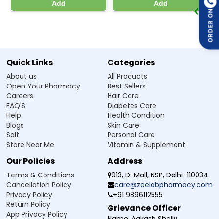
తగ్గిస్తుంది
Add
Add
ORDER ON
మలబద్ధకం (nausea – వాంతి రావాలనిపించడం) ను తగ్గిస్తుంది
వాంతి చేయాలనే తపన (urge to vomit) ను నియంత్రించడంలో
సహాయపడుతుంది
దీని ఫలితంగా, Vomwin 10 Tablet అజీర్ణం, కడుపు ఖాళీ కావడంలో
ఆలస్యం వంటి సమస్యలతో వచ్చే లక్షణాలను తగ్గించడంలో
Quick Links
Categories
సహాయపడుతుంది మరియు డాక్టర్ చెప్పినట్టు వాడినప్పుడు మొత్తం
జీర్ణ సౌకర్యాన్ని మెరుగుపరుస్తుంది.
About us
All Products
Open Your Pharmacy
Best Sellers
Careers
Hair Care
Vomwin Domperidone 10mg Tablet ఎలా
FAQ'S
Diabetes Care
ఉపయోగించాలి
Help
Health Condition
Vomwin 10 Tablet ను జాగ్రత్తగా, సరిగ్గా తీసుకోవాలి. మందు ఎలా
Blogs
Skin Care
తీసుకోవాలో సరైన మార్గదర్శకం ఉంటే కడుపు అసౌకర్యం తగ్గడంలో
Salt
Personal Care
మంచి ఫలితం పొందవచ్చు.
Store Near Me
Vitamin & Supplement
డాక్టర్ లేదా వైద్య నిపుణుడు చెప్పినట్టు మాత్రమే తీసుకోండి.
Our Policies
Address
టాబ్లెట్ ను ఒక గ్లాస్ నీటితో మింగాలి. డాక్టర్ చెప్పకపోతే దాన్ని
Terms & Conditions
913, D-Mall, NSP, Delhi-110034
నూరకండి లేదా నమలకండి.
Cancellation Policy
care@zeelabpharmacy.com
భోజనం ముందు లేదా డాక్టర్ సూచించినట్టు తీసుకోవచ్చు.
Privacy Policy
+91 9896112555
లేబుల్ పై లేదా మీ డాక్టర్ చెప్పిన మోతాదును మాత్రమే తీసుకోండి.
Return Policy
డాక్టర్ సూచించిన దానికంటే ఎక్కువగానీ, తక్కువగానీ తీసుకోకండి.
Grievance Officer
App Privacy Policy
ప్రతి రోజు ఒకే సమయానికి టాబ్లెట్ తీసుకునే అలవాటు చేసుకోండి.
Name:
Aakash Shelly