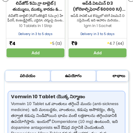
లివ్‌జోన్ 5మి.గ్రా టాబ్లెట్ |
అప్‌డీ విటమిన్ D3
తుమ్ములు, ముక్కు కారడం &
(కోలెకాల్సిఫెరాల్ 60000 IU)
దురదకు యాంటీ అలర్జీ ఉపశమనం
సాచెట్ | ఎముకలు & కీళ్ల ఆరోగ్యానికి
లివ్‌జోన్ టాబ్లెట్ (లెవోసెటిరిజైన్ 5మి.గ్రా) హే
అప్‌డీ సాచెట్ ఒక కొవ్వులో కరిగే విటమిన్ D
ఫీవర్, కంజంక్టివైటిస్, ఎగ్జిమా, చర్మంపై మంట/
సప్లిమెంట్, ఇది ఆహారం మరియు
దద్దుర్లు (హైవ్స్), పురుగు కాటు ప్రతిచర్యలను
సప్లిమెంట్లలో ఉండే కాల్షియం మరియు
10 Tablets In 1 Strip
1gm In 1 Sachet
చికిత్స చేస్తుంది. జీల్యాబ్ ఫార్మసీ నుండి
ఫాస్ఫరస్‌ను శరీరం శోషించుకునేందుకు
లివ్‌జోన్ టాబ్లెట్ కొనండి.
సహాయపడుతుంది. కొనుగోలు చేయడానికి
ఇ
Delivery in 3 to 5 days
Delivery in 3 to 5 days
మా వెబ్‌సైట్‌ను సందర్శించండి.
4
9
★
★
₹
₹
(13)
(44)
5
4.7
Add
Add
పరిచయం
ఉపయోగం
లాభాలు
Vomwin 10 Tablet యొక్క నిర్మాణం
Vomwin 10 Tablet ఒక వాంతులు తగ్గించే మందు (anti-sickness
medicine). ఇది మలబద్ధకం, వాంతులు, కడుపు అసౌకర్యం, తిన్న
తర్వాత కడుపు నిండిపోయిన భావం వంటి లక్షణాలను తగ్గించడానికి
ఉపయోగిస్తారు. ఇందులో Domperidone (10 mg) ఉంటుంది, ఇది
dopamine antagonists అనే ఔషధ వర్గానికి చెందుతుంది.