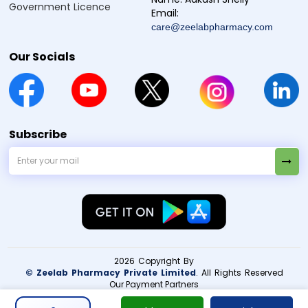
Government Licence
ఒక మోతాదు మర్చిపోతే, గుర్తుకు వచ్చిన వెంటనే తీసుకోండి. కానీ,
Email:
తదుపరి మోతాదుకు చాలా దగ్గరగా ఉంటే, మర్చిపోయిన
care@zeelabpharmacy.com
మోతాదును వదిలేయండి, రెండు మోతాదులు కలిపి తీసుకోకండి.
Our Socials
Vomwin 10 Tablet సైడ్ ఎఫెక్ట్
Vomwin 10 Tablet ను డాక్టర్ చెప్పిన మోతాదులో తీసుకున్నప్పుడు
సాధారణంగా బాగా తట్టుకుంటారు. కొంతమందిలో తేలికపాటి,
తాత్కాలిక దుష్ప్రభావాలు కనిపించవచ్చు. వీటి గురించి ముందుగా
Subscribe
తెలుసుకోవడం వల్ల మందును జాగ్రత్తగా వాడటానికి, ఏదైనా సమస్య
ఉంటే గమనించడానికి సహాయపడుతుంది.
నోరు ఎండిపోవడం
తలనొప్పి
తల తిరగడం, తేలికగా అనిపించడం
కడుపు ముల్లు, నొప్పి
అలసట, బలహీనంగా అనిపించడం
కొంతమందిలో విరేచనాలు (loose motions)
తేలికపాటి చర్మ దద్దుర్లు లేదా గోరుముద్దు (itching)
2026 Copyright By
అశాంతిగా, అసౌకర్యంగా అనిపించడం (restlessness)
© Zeelab Pharmacy Private Limited
. All Rights Reserved
కొన్ని సందర్భాల్లో ఆకలి మార్పులు (appetite changes)
Our Payment Partners