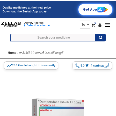
Quality medicines at their real price
Get App
Download the Zeelab App today !
0
Delivery Address
Togg
Select Location
navig
Home
వామ్‌విన్ 10 యాంటీ ఎమెటిక్ టాబ్లెట్
256 People bought this recently
5.0
1 Ratings