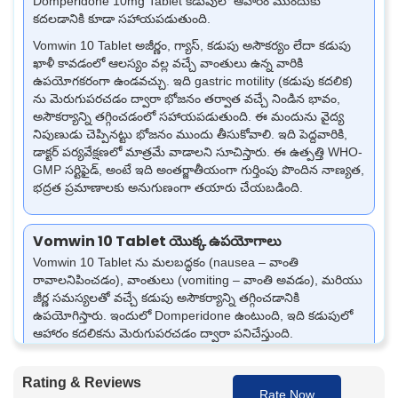
Domperidone 10mg Tablet కడుపులో ఆహారం ముందుకు
కదలడానికి కూడా సహాయపడుతుంది.
Vomwin 10 Tablet అజీర్ణం, గ్యాస్, కడుపు అసౌకర్యం లేదా కడుపు
ఖాళీ కావడంలో ఆలస్యం వల్ల వచ్చే వాంతులు ఉన్న వారికి
ఉపయోగకరంగా ఉండవచ్చు. ఇది gastric motility (కడుపు కదలిక)
ను మెరుగుపరచడం ద్వారా భోజనం తర్వాత వచ్చే నిండిన భావం,
అసౌకర్యాన్ని తగ్గించడంలో సహాయపడుతుంది.
ఈ మందును వైద్య
నిపుణుడు చెప్పినట్టు భోజనం ముందు తీసుకోవాలి. ఇది పెద్దవారికి,
డాక్టర్ పర్యవేక్షణలో మాత్రమే వాడాలని సూచిస్తారు.
ఈ ఉత్పత్తి WHO-
GMP సర్టిఫైడ్, అంటే ఇది అంతర్జాతీయంగా గుర్తింపు పొందిన నాణ్యత,
భద్రత ప్రమాణాలకు అనుగుణంగా తయారు చేయబడింది.
Vomwin 10 Tablet యొక్క ఉపయోగాలు
Vomwin 10 Tablet ను మలబద్ధకం (nausea – వాంతి
రావాలనిపించడం), వాంతులు (vomiting – వాంతి అవడం), మరియు
జీర్ణ సమస్యలతో వచ్చే కడుపు అసౌకర్యాన్ని తగ్గించడానికి
ఉపయోగిస్తారు. ఇందులో Domperidone ఉంటుంది, ఇది కడుపులో
ఆహారం కదలికను మెరుగుపరచడం ద్వారా పనిచేస్తుంది.
మలబద్ధకం (nausea) ను నియంత్రించడంలో సహాయపడుతుంది,
అంటే వాంతి రావాలనిపించే భావాన్ని తగ్గిస్తుంది.
Rating & Reviews
Rate Now
కడుపు అసౌకర్యం లేదా జీర్ణ సమస్యల వల్ల వచ్చే వాంతులను